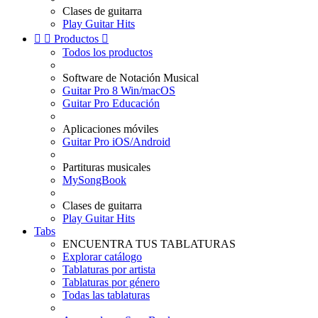
Clases de guitarra
Play Guitar Hits


Productos

Todos los productos
Software de Notación Musical
Guitar Pro 8 Win/macOS
Guitar Pro Educación
Aplicaciones móviles
Guitar Pro iOS/Android
Partituras musicales
MySongBook
Clases de guitarra
Play Guitar Hits
Tabs
ENCUENTRA TUS TABLATURAS
Explorar catálogo
Tablaturas por artista
Tablaturas por género
Todas las tablaturas