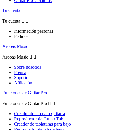
Guitar Pro tablaturas
Tu cuenta
Tu cuenta


Información personal
Pedidos
Arobas Music
Arobas Music


Sobre nosotros
Prensa
Soporte
Afiliación
Funciones de Guitar Pro
Funciones de Guitar Pro


Creador de tab para guitarra
Reproductor de Guitar Tab
Creador de tablaturas para bajo
Reproductor de tab de bajo