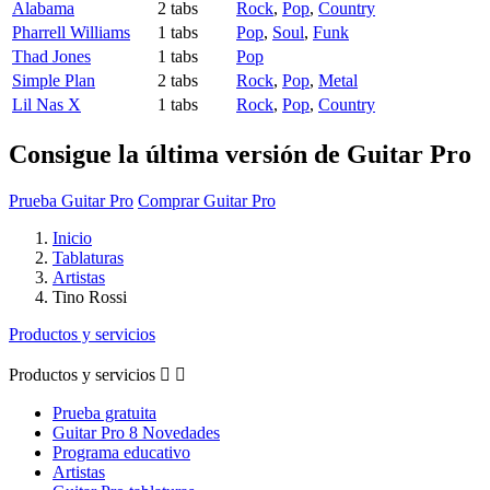
Alabama
2 tabs
Rock
,
Pop
,
Country
Pharrell Williams
1 tabs
Pop
,
Soul
,
Funk
Thad Jones
1 tabs
Pop
Simple Plan
2 tabs
Rock
,
Pop
,
Metal
Lil Nas X
1 tabs
Rock
,
Pop
,
Country
Consigue la última versión de Guitar Pro
Prueba Guitar Pro
Comprar Guitar Pro
Inicio
Tablaturas
Artistas
Tino Rossi
Productos y servicios
Productos y servicios


Prueba gratuita
Guitar Pro 8 Novedades
Programa educativo
Artistas