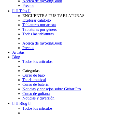
Acerca de mySongBook
Precios


Tabs

ENCUENTRA TUS TABLATURAS
Explorar catálogo
Tablaturas por artista
Tablaturas por género
Todas las tablaturas
Acerca de mySongBook
Precios
Artistas
Blog
Todos los artículos
Categorías
Curso de bajo
Teoría musical
Curso de batería
Noticias y consejos sobre Guitar Pro
Curso de guitarra
Noticias y diversión


Blog

Todos los artículos