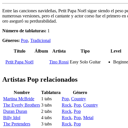
Entre las canciones navideñas, Petit Papa Noël sigue siendo el peso pe
numerosas versiones, pero el cantante y actor corso fue el primero en
oro aseguró su perdurabilidad.
Número de tablaturas:
1
Géneros:
Pop
,
Tradicional
Título
Álbum
Artista
Tipo
Level
Petit Papa Noël
Tino Rossi
Easy Solo Guitar
Beginne
Artistas Pop
relacionados
Nombre
Tablatura
Género
Martina McBride
1 tabs
Pop
,
Country
The Everly Brothers
3 tabs
Rock
,
Pop
,
Country
Duran Duran
2 tabs
Rock
,
Pop
Billy Idol
4 tabs
Rock
,
Pop
,
Metal
The Pretenders
3 tabs
Rock
,
Pop