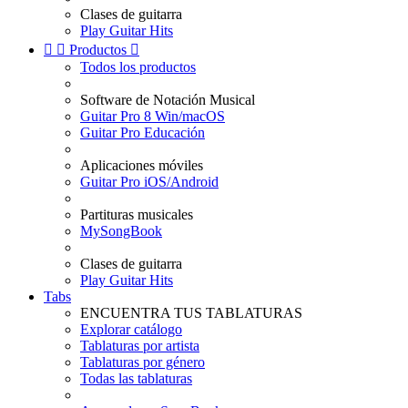
Clases de guitarra
Play Guitar Hits


Productos

Todos los productos
Software de Notación Musical
Guitar Pro 8 Win/macOS
Guitar Pro Educación
Aplicaciones móviles
Guitar Pro iOS/Android
Partituras musicales
MySongBook
Clases de guitarra
Play Guitar Hits
Tabs
ENCUENTRA TUS TABLATURAS
Explorar catálogo
Tablaturas por artista
Tablaturas por género
Todas las tablaturas