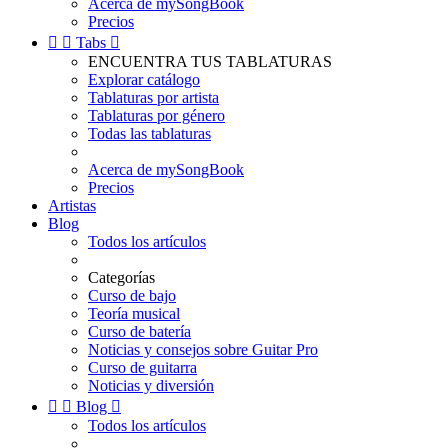
Acerca de mySongBook
Precios


Tabs

ENCUENTRA TUS TABLATURAS
Explorar catálogo
Tablaturas por artista
Tablaturas por género
Todas las tablaturas
Acerca de mySongBook
Precios
Artistas
Blog
Todos los artículos
Categorías
Curso de bajo
Teoría musical
Curso de batería
Noticias y consejos sobre Guitar Pro
Curso de guitarra
Noticias y diversión


Blog

Todos los artículos