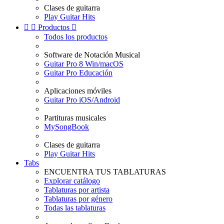
Clases de guitarra
Play Guitar Hits


Productos

Todos los productos
Software de Notación Musical
Guitar Pro 8 Win/macOS
Guitar Pro Educación
Aplicaciones móviles
Guitar Pro iOS/Android
Partituras musicales
MySongBook
Clases de guitarra
Play Guitar Hits
Tabs
ENCUENTRA TUS TABLATURAS
Explorar catálogo
Tablaturas por artista
Tablaturas por género
Todas las tablaturas