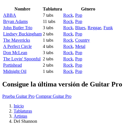
Nombre
Tablatura
Género
ABBA
7 tabs
Rock
,
Pop
Bryan Adams
11 tabs
Rock
,
Pop
John Butler Trio
3 tabs
Rock
,
Blues
,
Reggae
,
Funk
Lindsey Buckingham
2 tabs
Rock
,
Pop
The Mavericks
1 tabs
Rock
,
Country
A Perfect Circle
4 tabs
Rock
,
Metal
Don McLean
3 tabs
Rock
,
Pop
The Lovin' Spoonful
2 tabs
Rock
,
Pop
Portishead
2 tabs
Rock
,
Pop
Midnight Oil
1 tabs
Rock
,
Pop
Consigue la última versión de Guitar Pro
Prueba Guitar Pro
Comprar Guitar Pro
Inicio
Tablaturas
Artistas
Del Shannon