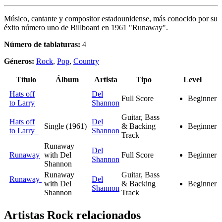
Músico, cantante y compositor estadounidense, más conocido por su
éxito número uno de Billboard en 1961 "Runaway".
Número de tablaturas:
4
Géneros:
Rock
,
Pop
,
Country
Título
Álbum
Artista
Tipo
Level
Hats off
Del
Full Score
Beginner
to Larry
Shannon
Guitar, Bass
Hats off
Del
Single (1961)
& Backing
Beginner
to Larry
Shannon
Track
Runaway
Del
Runaway
with Del
Full Score
Beginner
Shannon
Shannon
Runaway
Guitar, Bass
Runaway
Del
with Del
& Backing
Beginner
Shannon
Shannon
Track
Artistas Rock
relacionados