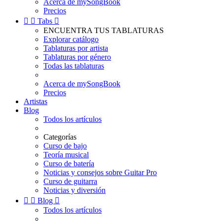
Acerca de mySongBook
Precios


Tabs

ENCUENTRA TUS TABLATURAS
Explorar catálogo
Tablaturas por artista
Tablaturas por género
Todas las tablaturas
Acerca de mySongBook
Precios
Artistas
Blog
Todos los artículos
Categorías
Curso de bajo
Teoría musical
Curso de batería
Noticias y consejos sobre Guitar Pro
Curso de guitarra
Noticias y diversión


Blog

Todos los artículos