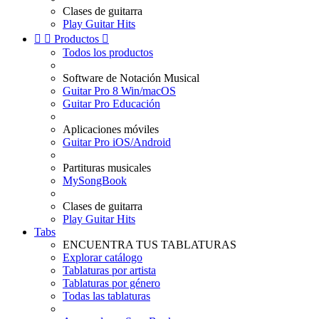
Clases de guitarra
Play Guitar Hits


Productos

Todos los productos
Software de Notación Musical
Guitar Pro 8 Win/macOS
Guitar Pro Educación
Aplicaciones móviles
Guitar Pro iOS/Android
Partituras musicales
MySongBook
Clases de guitarra
Play Guitar Hits
Tabs
ENCUENTRA TUS TABLATURAS
Explorar catálogo
Tablaturas por artista
Tablaturas por género
Todas las tablaturas