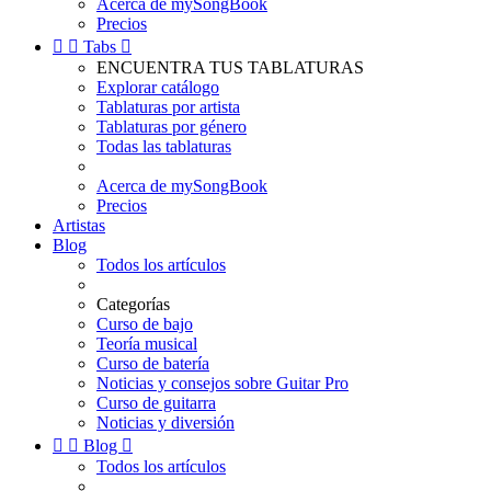
Acerca de mySongBook
Precios


Tabs

ENCUENTRA TUS TABLATURAS
Explorar catálogo
Tablaturas por artista
Tablaturas por género
Todas las tablaturas
Acerca de mySongBook
Precios
Artistas
Blog
Todos los artículos
Categorías
Curso de bajo
Teoría musical
Curso de batería
Noticias y consejos sobre Guitar Pro
Curso de guitarra
Noticias y diversión


Blog

Todos los artículos