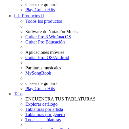
Clases de guitarra
Play Guitar Hits


Productos

Todos los productos
Software de Notación Musical
Guitar Pro 8 Win/macOS
Guitar Pro Educación
Aplicaciones móviles
Guitar Pro iOS/Android
Partituras musicales
MySongBook
Clases de guitarra
Play Guitar Hits
Tabs
ENCUENTRA TUS TABLATURAS
Explorar catálogo
Tablaturas por artista
Tablaturas por género
Todas las tablaturas