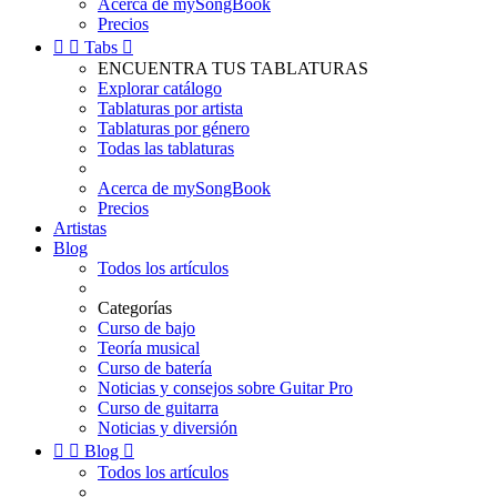
Acerca de mySongBook
Precios


Tabs

ENCUENTRA TUS TABLATURAS
Explorar catálogo
Tablaturas por artista
Tablaturas por género
Todas las tablaturas
Acerca de mySongBook
Precios
Artistas
Blog
Todos los artículos
Categorías
Curso de bajo
Teoría musical
Curso de batería
Noticias y consejos sobre Guitar Pro
Curso de guitarra
Noticias y diversión


Blog

Todos los artículos