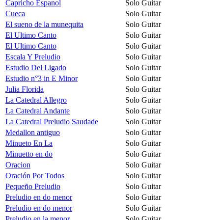
Capricho Espanol
Solo Guitar
Cueca
Solo Guitar
El sueno de la munequita
Solo Guitar
El Ultimo Canto
Solo Guitar
El Ultimo Canto
Solo Guitar
Escala Y Preludio
Solo Guitar
Estudio Del Ligado
Solo Guitar
Estudio n°3 in E Minor
Solo Guitar
Julia Florida
Solo Guitar
La Catedral Allegro
Solo Guitar
La Catedral Andante
Solo Guitar
La Catedral Preludio Saudade
Solo Guitar
Medallon antiguo
Solo Guitar
Minueto En La
Solo Guitar
Minuetto en do
Solo Guitar
Oracion
Solo Guitar
Oración Por Todos
Solo Guitar
Pequeño Preludio
Solo Guitar
Preludio en do menor
Solo Guitar
Preludio en do menor
Solo Guitar
Preludio en la menor
Solo Guitar