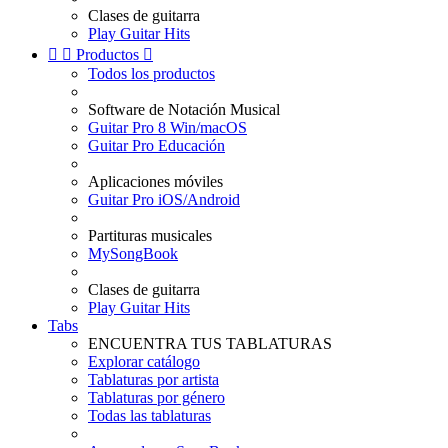
Clases de guitarra
Play Guitar Hits


Productos

Todos los productos
Software de Notación Musical
Guitar Pro 8 Win/macOS
Guitar Pro Educación
Aplicaciones móviles
Guitar Pro iOS/Android
Partituras musicales
MySongBook
Clases de guitarra
Play Guitar Hits
Tabs
ENCUENTRA TUS TABLATURAS
Explorar catálogo
Tablaturas por artista
Tablaturas por género
Todas las tablaturas