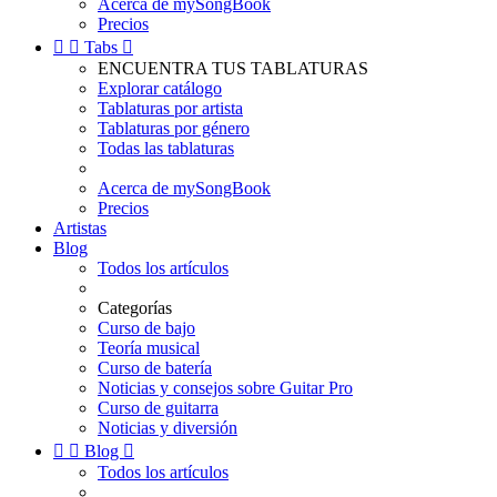
Acerca de mySongBook
Precios


Tabs

ENCUENTRA TUS TABLATURAS
Explorar catálogo
Tablaturas por artista
Tablaturas por género
Todas las tablaturas
Acerca de mySongBook
Precios
Artistas
Blog
Todos los artículos
Categorías
Curso de bajo
Teoría musical
Curso de batería
Noticias y consejos sobre Guitar Pro
Curso de guitarra
Noticias y diversión


Blog

Todos los artículos