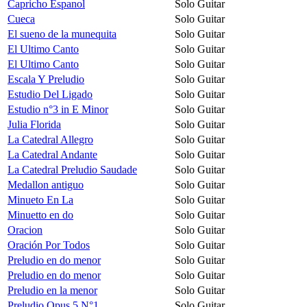
Capricho Espanol
Solo Guitar
Cueca
Solo Guitar
El sueno de la munequita
Solo Guitar
El Ultimo Canto
Solo Guitar
El Ultimo Canto
Solo Guitar
Escala Y Preludio
Solo Guitar
Estudio Del Ligado
Solo Guitar
Estudio n°3 in E Minor
Solo Guitar
Julia Florida
Solo Guitar
La Catedral Allegro
Solo Guitar
La Catedral Andante
Solo Guitar
La Catedral Preludio Saudade
Solo Guitar
Medallon antiguo
Solo Guitar
Minueto En La
Solo Guitar
Minuetto en do
Solo Guitar
Oracion
Solo Guitar
Oración Por Todos
Solo Guitar
Preludio en do menor
Solo Guitar
Preludio en do menor
Solo Guitar
Preludio en la menor
Solo Guitar
Preludio Opus 5 N°1
Solo Guitar