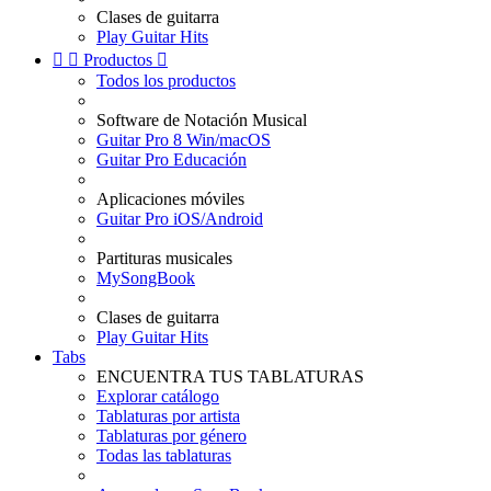
Clases de guitarra
Play Guitar Hits


Productos

Todos los productos
Software de Notación Musical
Guitar Pro 8 Win/macOS
Guitar Pro Educación
Aplicaciones móviles
Guitar Pro iOS/Android
Partituras musicales
MySongBook
Clases de guitarra
Play Guitar Hits
Tabs
ENCUENTRA TUS TABLATURAS
Explorar catálogo
Tablaturas por artista
Tablaturas por género
Todas las tablaturas