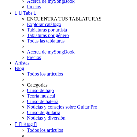
Acerca de mySongBook
Precios


Tabs

ENCUENTRA TUS TABLATURAS
Explorar catálogo
Tablaturas por artista
Tablaturas por género
Todas las tablaturas
Acerca de mySongBook
Precios
Artistas
Blog
Todos los artículos
Categorías
Curso de bajo
Teoría musical
Curso de batería
Noticias y consejos sobre Guitar Pro
Curso de guitarra
Noticias y diversión


Blog

Todos los artículos