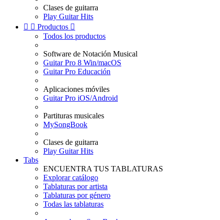
Clases de guitarra
Play Guitar Hits


Productos

Todos los productos
Software de Notación Musical
Guitar Pro 8 Win/macOS
Guitar Pro Educación
Aplicaciones móviles
Guitar Pro iOS/Android
Partituras musicales
MySongBook
Clases de guitarra
Play Guitar Hits
Tabs
ENCUENTRA TUS TABLATURAS
Explorar catálogo
Tablaturas por artista
Tablaturas por género
Todas las tablaturas