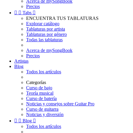
Acerca de mySongBook
Precios


Tabs

ENCUENTRA TUS TABLATURAS
Explorar catálogo
Tablaturas por artista
Tablaturas por género
Todas las tablaturas
Acerca de mySongBook
Precios
Artistas
Blog
Todos los artículos
Categorías
Curso de bajo
Teoría musical
Curso de batería
Noticias y consejos sobre Guitar Pro
Curso de guitarra
Noticias y diversión


Blog

Todos los artículos