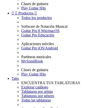
Clases de guitarra
Play Guitar Hits


Productos

Todos los productos
Software de Notación Musical
Guitar Pro 8 Win/macOS
Guitar Pro Educación
Aplicaciones móviles
Guitar Pro iOS/Android
Partituras musicales
MySongBook
Clases de guitarra
Play Guitar Hits
Tabs
ENCUENTRA TUS TABLATURAS
Explorar catálogo
Tablaturas por artista
Tablaturas por género
Todas las tablaturas