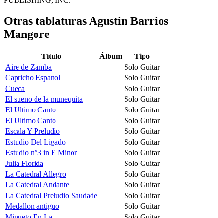
PUBLISHING, INC.
Otras tablaturas
Agustin Barrios
Mangore
Título
Álbum
Tipo
Aire de Zamba
Solo Guitar
Capricho Espanol
Solo Guitar
Cueca
Solo Guitar
El sueno de la munequita
Solo Guitar
El Ultimo Canto
Solo Guitar
El Ultimo Canto
Solo Guitar
Escala Y Preludio
Solo Guitar
Estudio Del Ligado
Solo Guitar
Estudio n°3 in E Minor
Solo Guitar
Julia Florida
Solo Guitar
La Catedral Allegro
Solo Guitar
La Catedral Andante
Solo Guitar
La Catedral Preludio Saudade
Solo Guitar
Medallon antiguo
Solo Guitar
Minueto En La
Solo Guitar