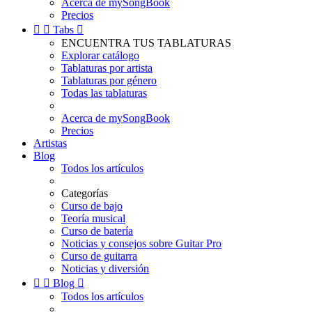
Acerca de mySongBook
Precios


Tabs

ENCUENTRA TUS TABLATURAS
Explorar catálogo
Tablaturas por artista
Tablaturas por género
Todas las tablaturas
Acerca de mySongBook
Precios
Artistas
Blog
Todos los artículos
Categorías
Curso de bajo
Teoría musical
Curso de batería
Noticias y consejos sobre Guitar Pro
Curso de guitarra
Noticias y diversión


Blog

Todos los artículos