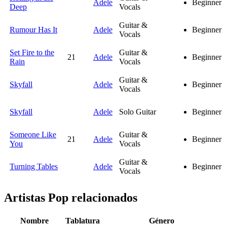
Adele
Beginner
Deep
Vocals
Guitar &
Rumour Has It
Adele
Beginner
Vocals
Set Fire to the
Guitar &
21
Adele
Beginner
Rain
Vocals
Guitar &
Skyfall
Adele
Beginner
Vocals
Skyfall
Adele
Solo Guitar
Beginner
Someone Like
Guitar &
21
Adele
Beginner
You
Vocals
Guitar &
Turning Tables
Adele
Beginner
Vocals
Artistas Pop
relacionados
Nombre
Tablatura
Género