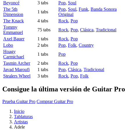
Beyoncé
3 tabs
Pop
,
Soul
The 5th
Pop
,
Soul
,
Funk
,
Banda Sonora
1 tabs
Dimension
Original
The Knack
4 tabs
Rock
,
Pop
Tommy
75 tabs
Rock
,
Pop
,
Clásica
,
Tradicional
Emmanuel
Axel Bauer
1 tabs
Rock
,
Pop
Lobo
2 tabs
Pop
,
Folk
,
Country
Hoagy
1 tabs
Pop
Carmichael
Tasmin Archer
2 tabs
Rock
,
Pop
Javad Maroufi
1 tabs
Pop
,
Clásica
,
Tradicional
Stealers Wheel
3 tabs
Rock
,
Pop
,
Folk
Consigue la última versión de Guitar Pro
Prueba Guitar Pro
Comprar Guitar Pro
Inicio
Tablaturas
Artistas
Adele