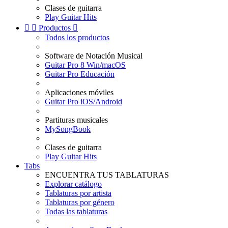
Clases de guitarra
Play Guitar Hits


Productos

Todos los productos
Software de Notación Musical
Guitar Pro 8 Win/macOS
Guitar Pro Educación
Aplicaciones móviles
Guitar Pro iOS/Android
Partituras musicales
MySongBook
Clases de guitarra
Play Guitar Hits
Tabs
ENCUENTRA TUS TABLATURAS
Explorar catálogo
Tablaturas por artista
Tablaturas por género
Todas las tablaturas