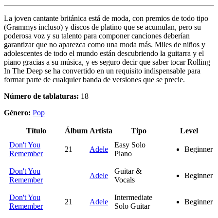
La joven cantante británica está de moda, con premios de todo tipo
(Grammys incluso) y discos de platino que se acumulan, pero su
poderosa voz y su talento para componer canciones deberían
garantizar que no aparezca como una moda más. Miles de niños y
adolescentes de todo el mundo están descubriendo la guitarra y el
piano gracias a su música, y es seguro decir que saber tocar Rolling
In The Deep se ha convertido en un requisito indispensable para
formar parte de cualquier banda de versiones que se precie.
Número de tablaturas:
18
Género:
Pop
Título
Álbum
Artista
Tipo
Level
Don't You
Easy Solo
21
Adele
Beginner
Remember
Piano
Don't You
Guitar &
Adele
Beginner
Remember
Vocals
Don't You
Intermediate
21
Adele
Beginner
Remember
Solo Guitar