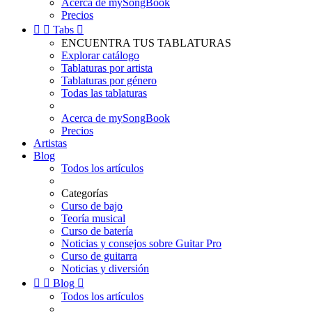
Acerca de mySongBook
Precios


Tabs

ENCUENTRA TUS TABLATURAS
Explorar catálogo
Tablaturas por artista
Tablaturas por género
Todas las tablaturas
Acerca de mySongBook
Precios
Artistas
Blog
Todos los artículos
Categorías
Curso de bajo
Teoría musical
Curso de batería
Noticias y consejos sobre Guitar Pro
Curso de guitarra
Noticias y diversión


Blog

Todos los artículos