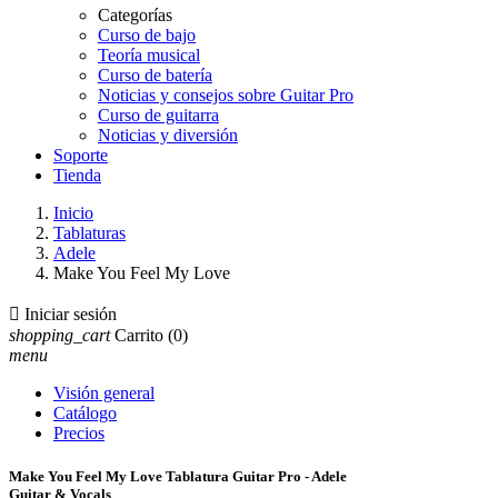
Categorías
Curso de bajo
Teoría musical
Curso de batería
Noticias y consejos sobre Guitar Pro
Curso de guitarra
Noticias y diversión
Soporte
Tienda
Inicio
Tablaturas
Adele
Make You Feel My Love

Iniciar sesión
shopping_cart
Carrito
(0)
menu
Visión general
Catálogo
Precios
Make You Feel My Love Tablatura Guitar Pro - Adele
Guitar & Vocals