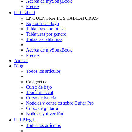
Acerca de mySongBook
Precios


Tabs

ENCUENTRA TUS TABLATURAS
Explorar catálogo
Tablaturas por artista
Tablaturas por género
Todas las tablaturas
Acerca de mySongBook
Precios
Artistas
Blog
Todos los artículos
Categorías
Curso de bajo
Teoría musical
Curso de batería
Noticias y consejos sobre Guitar Pro
Curso de guitarra
Noticias y diversión


Blog

Todos los artículos