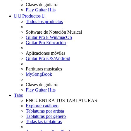
Clases de guitarra
Play Guitar Hits


Productos

Todos los productos
Software de Notación Musical
Guitar Pro 8 Win/macOS
Guitar Pro Educación
Aplicaciones móviles
Guitar Pro iOS/Android
Partituras musicales
MySongBook
Clases de guitarra
Play Guitar Hits
Tabs
ENCUENTRA TUS TABLATURAS
Explorar catálogo
Tablaturas por artista
Tablaturas por género
Todas las tablaturas