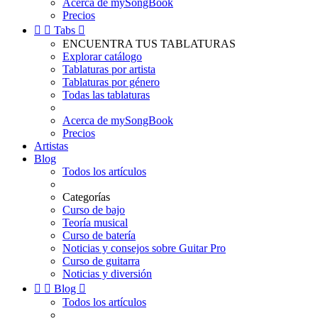
Acerca de mySongBook
Precios


Tabs

ENCUENTRA TUS TABLATURAS
Explorar catálogo
Tablaturas por artista
Tablaturas por género
Todas las tablaturas
Acerca de mySongBook
Precios
Artistas
Blog
Todos los artículos
Categorías
Curso de bajo
Teoría musical
Curso de batería
Noticias y consejos sobre Guitar Pro
Curso de guitarra
Noticias y diversión


Blog

Todos los artículos