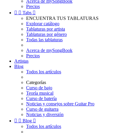
Acerca de mySongBook
Precios


Tabs

ENCUENTRA TUS TABLATURAS
Explorar catálogo
Tablaturas por artista
Tablaturas por género
Todas las tablaturas
Acerca de mySongBook
Precios
Artistas
Blog
Todos los artículos
Categorías
Curso de bajo
Teoría musical
Curso de batería
Noticias y consejos sobre Guitar Pro
Curso de guitarra
Noticias y diversión


Blog

Todos los artículos