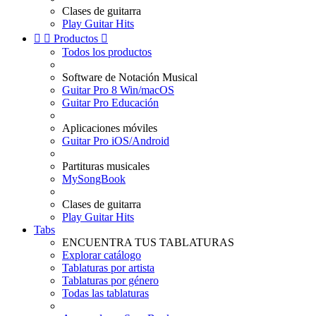
Clases de guitarra
Play Guitar Hits


Productos

Todos los productos
Software de Notación Musical
Guitar Pro 8 Win/macOS
Guitar Pro Educación
Aplicaciones móviles
Guitar Pro iOS/Android
Partituras musicales
MySongBook
Clases de guitarra
Play Guitar Hits
Tabs
ENCUENTRA TUS TABLATURAS
Explorar catálogo
Tablaturas por artista
Tablaturas por género
Todas las tablaturas