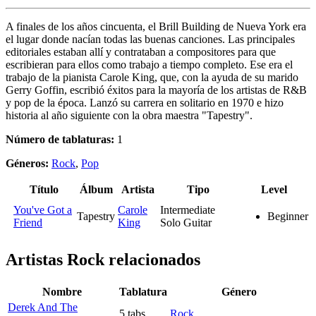
A finales de los años cincuenta, el Brill Building de Nueva York era
el lugar donde nacían todas las buenas canciones. Las principales
editoriales estaban allí y contrataban a compositores para que
escribieran para ellos como trabajo a tiempo completo. Ese era el
trabajo de la pianista Carole King, que, con la ayuda de su marido
Gerry Goffin, escribió éxitos para la mayoría de los artistas de R&B
y pop de la época. Lanzó su carrera en solitario en 1970 e hizo
historia al año siguiente con la obra maestra "Tapestry".
Número de tablaturas:
1
Géneros:
Rock
,
Pop
Título
Álbum
Artista
Tipo
Level
You've Got a
Carole
Intermediate
Tapestry
Beginner
Friend
King
Solo Guitar
Artistas Rock
relacionados
Nombre
Tablatura
Género
Derek And The
5 tabs
Rock