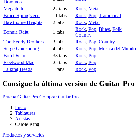
Dominos
Megadeth
22 tabs
Rock
,
Metal
Bruce Springsteen
11 tabs
Rock
,
Pop
,
Tradicional
Hawthorne Heights
2 tabs
Rock
,
Metal
Rock
,
Pop
,
Blues
,
Folk
,
Bonnie Raitt
1 tabs
Country
The Everly Brothers
3 tabs
Rock
,
Pop
,
Country
Serge Gainsbourg
4 tabs
Rock
,
Pop
,
Música del Mundo
Bob Dylan
38 tabs
Rock
,
Pop
Fleetwood Mac
25 tabs
Rock
,
Pop
Talking Heads
1 tabs
Rock
,
Pop
Consigue la última versión de Guitar Pro
Prueba Guitar Pro
Comprar Guitar Pro
Inicio
Tablaturas
Artistas
Carole King
Productos y servicios