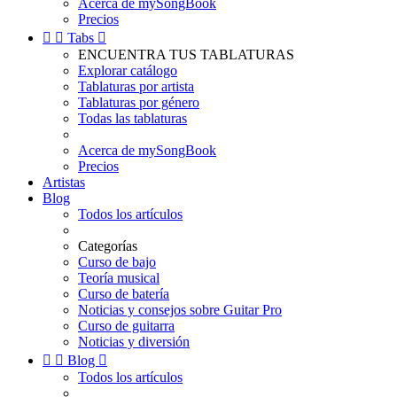
Acerca de mySongBook
Precios


Tabs

ENCUENTRA TUS TABLATURAS
Explorar catálogo
Tablaturas por artista
Tablaturas por género
Todas las tablaturas
Acerca de mySongBook
Precios
Artistas
Blog
Todos los artículos
Categorías
Curso de bajo
Teoría musical
Curso de batería
Noticias y consejos sobre Guitar Pro
Curso de guitarra
Noticias y diversión


Blog

Todos los artículos