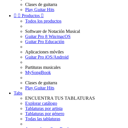
Clases de guitarra
Play Guitar Hits


Productos

Todos los productos
Software de Notación Musical
Guitar Pro 8 Win/macOS
Guitar Pro Educación
Aplicaciones móviles
Guitar Pro iOS/Android
Partituras musicales
MySongBook
Clases de guitarra
Play Guitar Hits
Tabs
ENCUENTRA TUS TABLATURAS
Explorar catálogo
Tablaturas por artista
Tablaturas por género
Todas las tablaturas