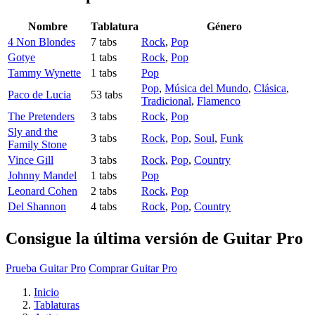
Nombre
Tablatura
Género
4 Non Blondes
7 tabs
Rock
,
Pop
Gotye
1 tabs
Rock
,
Pop
Tammy Wynette
1 tabs
Pop
Pop
,
Música del Mundo
,
Clásica
,
Paco de Lucia
53 tabs
Tradicional
,
Flamenco
The Pretenders
3 tabs
Rock
,
Pop
Sly and the
3 tabs
Rock
,
Pop
,
Soul
,
Funk
Family Stone
Vince Gill
3 tabs
Rock
,
Pop
,
Country
Johnny Mandel
1 tabs
Pop
Leonard Cohen
2 tabs
Rock
,
Pop
Del Shannon
4 tabs
Rock
,
Pop
,
Country
Consigue la última versión de Guitar Pro
Prueba Guitar Pro
Comprar Guitar Pro
Inicio
Tablaturas