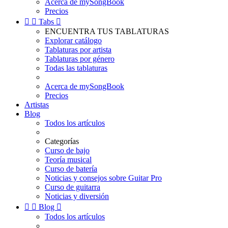
Acerca de mySongBook
Precios


Tabs

ENCUENTRA TUS TABLATURAS
Explorar catálogo
Tablaturas por artista
Tablaturas por género
Todas las tablaturas
Acerca de mySongBook
Precios
Artistas
Blog
Todos los artículos
Categorías
Curso de bajo
Teoría musical
Curso de batería
Noticias y consejos sobre Guitar Pro
Curso de guitarra
Noticias y diversión


Blog

Todos los artículos