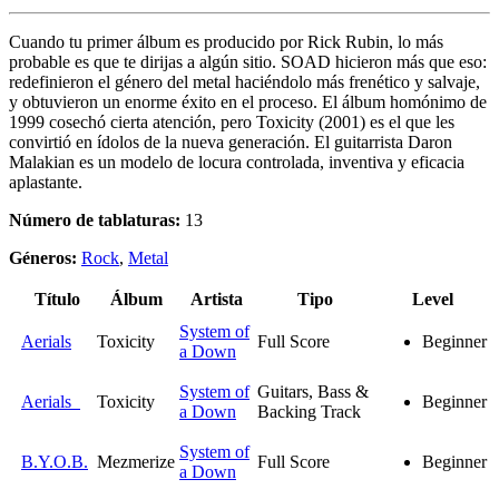
Cuando tu primer álbum es producido por Rick Rubin, lo más
probable es que te dirijas a algún sitio. SOAD hicieron más que eso:
redefinieron el género del metal haciéndolo más frenético y salvaje,
y obtuvieron un enorme éxito en el proceso. El álbum homónimo de
1999 cosechó cierta atención, pero Toxicity (2001) es el que les
convirtió en ídolos de la nueva generación. El guitarrista Daron
Malakian es un modelo de locura controlada, inventiva y eficacia
aplastante.
Número de tablaturas:
13
Géneros:
Rock
,
Metal
Título
Álbum
Artista
Tipo
Level
System of
Aerials
Toxicity
Full Score
Beginner
a Down
System of
Guitars, Bass &
Aerials
Toxicity
Beginner
a Down
Backing Track
System of
B.Y.O.B.
Mezmerize
Full Score
Beginner
a Down