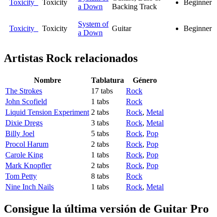
Toxicity
Toxicity
Beginner
a Down
Backing Track
System of
Toxicity
Toxicity
Guitar
Beginner
a Down
Artistas Rock
relacionados
Nombre
Tablatura
Género
The Strokes
17 tabs
Rock
John Scofield
1 tabs
Rock
Liquid Tension Experiment
2 tabs
Rock
,
Metal
Dixie Dregs
3 tabs
Rock
,
Metal
Billy Joel
5 tabs
Rock
,
Pop
Procol Harum
2 tabs
Rock
,
Pop
Carole King
1 tabs
Rock
,
Pop
Mark Knopfler
2 tabs
Rock
,
Pop
Tom Petty
8 tabs
Rock
Nine Inch Nails
1 tabs
Rock
,
Metal
Consigue la última versión de Guitar Pro