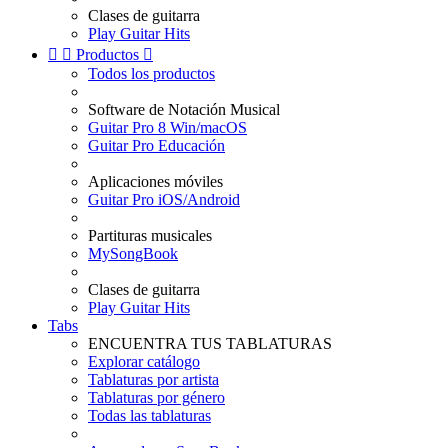
Clases de guitarra
Play Guitar Hits


Productos

Todos los productos
Software de Notación Musical
Guitar Pro 8 Win/macOS
Guitar Pro Educación
Aplicaciones móviles
Guitar Pro iOS/Android
Partituras musicales
MySongBook
Clases de guitarra
Play Guitar Hits
Tabs
ENCUENTRA TUS TABLATURAS
Explorar catálogo
Tablaturas por artista
Tablaturas por género
Todas las tablaturas