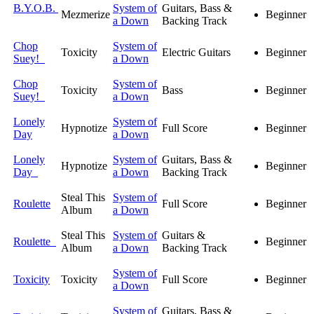
B.Y.O.B.
System of
Guitars, Bass &
Mezmerize
Beginner
a Down
Backing Track
Chop
System of
Toxicity
Electric Guitars
Beginner
Suey!
a Down
Chop
System of
Toxicity
Bass
Beginner
Suey!
a Down
Lonely
System of
Hypnotize
Full Score
Beginner
Day
a Down
Lonely
System of
Guitars, Bass &
Hypnotize
Beginner
Day
a Down
Backing Track
Steal This
System of
Roulette
Full Score
Beginner
Album
a Down
Steal This
System of
Guitars &
Roulette
Beginner
Album
a Down
Backing Track
System of
Toxicity
Toxicity
Full Score
Beginner
a Down
System of
Guitars, Bass &