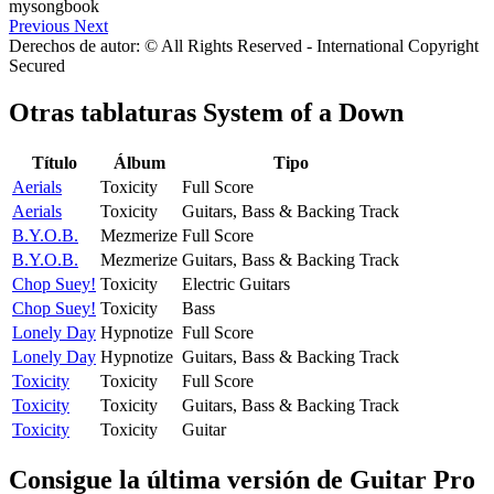
Previous
Next
Derechos de autor: © All Rights Reserved - International Copyright
Secured
Otras tablaturas
System of a Down
Título
Álbum
Tipo
Aerials
Toxicity
Full Score
Aerials
Toxicity
Guitars, Bass & Backing Track
B.Y.O.B.
Mezmerize
Full Score
B.Y.O.B.
Mezmerize
Guitars, Bass & Backing Track
Chop Suey!
Toxicity
Electric Guitars
Chop Suey!
Toxicity
Bass
Lonely Day
Hypnotize
Full Score
Lonely Day
Hypnotize
Guitars, Bass & Backing Track
Toxicity
Toxicity
Full Score
Toxicity
Toxicity
Guitars, Bass & Backing Track
Toxicity
Toxicity
Guitar
Consigue la última versión de Guitar Pro