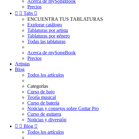
Acerca de mySongBook
Precios


Tabs

ENCUENTRA TUS TABLATURAS
Explorar catálogo
Tablaturas por artista
Tablaturas por género
Todas las tablaturas
Acerca de mySongBook
Precios
Artistas
Blog
Todos los artículos
Categorías
Curso de bajo
Teoría musical
Curso de batería
Noticias y consejos sobre Guitar Pro
Curso de guitarra
Noticias y diversión


Blog

Todos los artículos