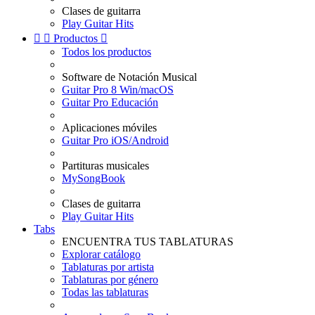
Clases de guitarra
Play Guitar Hits


Productos

Todos los productos
Software de Notación Musical
Guitar Pro 8 Win/macOS
Guitar Pro Educación
Aplicaciones móviles
Guitar Pro iOS/Android
Partituras musicales
MySongBook
Clases de guitarra
Play Guitar Hits
Tabs
ENCUENTRA TUS TABLATURAS
Explorar catálogo
Tablaturas por artista
Tablaturas por género
Todas las tablaturas