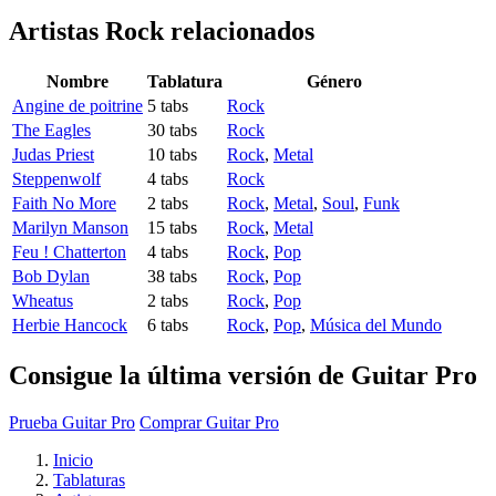
Artistas Rock
relacionados
Nombre
Tablatura
Género
Angine de poitrine
5 tabs
Rock
The Eagles
30 tabs
Rock
Judas Priest
10 tabs
Rock
,
Metal
Steppenwolf
4 tabs
Rock
Faith No More
2 tabs
Rock
,
Metal
,
Soul
,
Funk
Marilyn Manson
15 tabs
Rock
,
Metal
Feu ! Chatterton
4 tabs
Rock
,
Pop
Bob Dylan
38 tabs
Rock
,
Pop
Wheatus
2 tabs
Rock
,
Pop
Herbie Hancock
6 tabs
Rock
,
Pop
,
Música del Mundo
Consigue la última versión de Guitar Pro
Prueba Guitar Pro
Comprar Guitar Pro
Inicio
Tablaturas