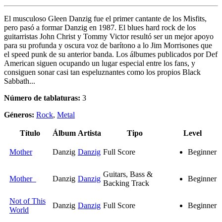
El musculoso Gleen Danzig fue el primer cantante de los Misfits,
pero pasó a formar Danzig en 1987. El blues hard rock de los
guitarristas John Christ y Tommy Victor resultó ser un mejor apoyo
para su profunda y oscura voz de barítono a lo Jim Morrisones que
el speed punk de su anterior banda. Los álbumes publicados por Def
American siguen ocupando un lugar especial entre los fans, y
consiguen sonar casi tan espeluznantes como los propios Black
Sabbath...
Número de tablaturas:
3
Géneros:
Rock
,
Metal
Título
Álbum
Artista
Tipo
Level
Mother
Danzig
Danzig
Full Score
Beginner
Guitars, Bass &
Mother
Danzig
Danzig
Beginner
Backing Track
Not of This
Danzig
Danzig
Full Score
Beginner
World