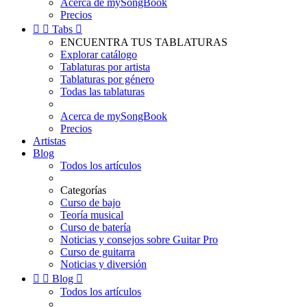
Acerca de mySongBook
Precios


Tabs

ENCUENTRA TUS TABLATURAS
Explorar catálogo
Tablaturas por artista
Tablaturas por género
Todas las tablaturas
Acerca de mySongBook
Precios
Artistas
Blog
Todos los artículos
Categorías
Curso de bajo
Teoría musical
Curso de batería
Noticias y consejos sobre Guitar Pro
Curso de guitarra
Noticias y diversión


Blog

Todos los artículos