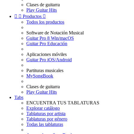
Clases de guitarra
Play Guitar Hits


Productos

Todos los productos
Software de Notación Musical
Guitar Pro 8 Win/macOS
Guitar Pro Educación
Aplicaciones móviles
Guitar Pro iOS/Android
Partituras musicales
MySongBook
Clases de guitarra
Play Guitar Hits
Tabs
ENCUENTRA TUS TABLATURAS
Explorar catálogo
Tablaturas por artista
Tablaturas por género
Todas las tablaturas