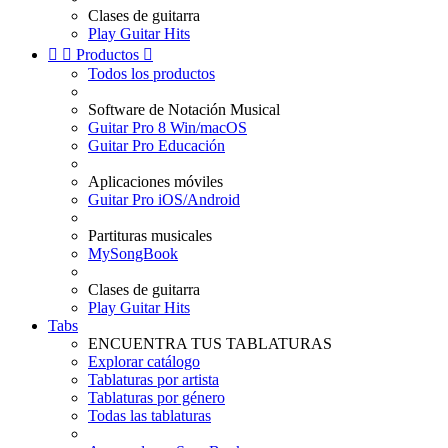
Clases de guitarra
Play Guitar Hits


Productos

Todos los productos
Software de Notación Musical
Guitar Pro 8 Win/macOS
Guitar Pro Educación
Aplicaciones móviles
Guitar Pro iOS/Android
Partituras musicales
MySongBook
Clases de guitarra
Play Guitar Hits
Tabs
ENCUENTRA TUS TABLATURAS
Explorar catálogo
Tablaturas por artista
Tablaturas por género
Todas las tablaturas