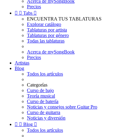
Acerca de mySongBook
Precios


Tabs

ENCUENTRA TUS TABLATURAS
Explorar catálogo
Tablaturas por artista
Tablaturas por género
Todas las tablaturas
Acerca de mySongBook
Precios
Artistas
Blog
Todos los artículos
Categorías
Curso de bajo
Teoría musical
Curso de batería
Noticias y consejos sobre Guitar Pro
Curso de guitarra
Noticias y diversión


Blog

Todos los artículos