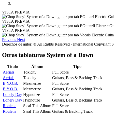
VISTA PREVIA
VISTA PREVIA
VISTA PREVIA
Previous
Next
Derechos de autor: © All Rights Reserved - International Copyright 
Otras tablaturas
System of a Down
Título
Álbum
Tipo
Aerials
Toxicity
Full Score
Aerials
Toxicity
Guitars, Bass & Backing Track
B.Y.O.B.
Mezmerize
Full Score
B.Y.O.B.
Mezmerize
Guitars, Bass & Backing Track
Lonely Day
Hypnotize
Full Score
Lonely Day
Hypnotize
Guitars, Bass & Backing Track
Roulette
Steal This Album
Full Score
Roulette
Steal This Album
Guitars & Backing Track