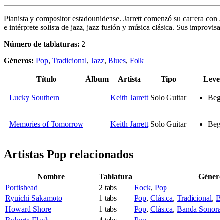
Pianista y compositor estadounidense. Jarrett comenzó su carrera con
e intérprete solista de jazz, jazz fusión y música clásica. Sus improvis
Número de tablaturas:
2
Géneros:
Pop
,
Tradicional
,
Jazz
,
Blues
,
Folk
Título
Álbum
Artista
Tipo
Leve
Lucky Southern
Keith Jarrett
Solo Guitar
Beg
Memories of Tomorrow
Keith Jarrett
Solo Guitar
Beg
Artistas Pop
relacionados
Nombre
Tablatura
Géner
Portishead
2 tabs
Rock
,
Pop
Ryuichi Sakamoto
1 tabs
Pop
,
Clásica
,
Tradicional
,
B
Howard Shore
1 tabs
Pop
,
Clásica
,
Banda Sonora
Roberta Flack
4 tabs
Pop