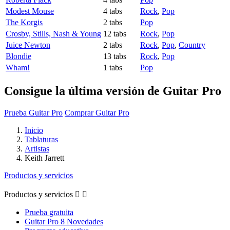
Modest Mouse
4 tabs
Rock
,
Pop
The Korgis
2 tabs
Pop
Crosby, Stills, Nash & Young
12 tabs
Rock
,
Pop
Juice Newton
2 tabs
Rock
,
Pop
,
Country
Blondie
13 tabs
Rock
,
Pop
Wham!
1 tabs
Pop
Consigue la última versión de Guitar Pro
Prueba Guitar Pro
Comprar Guitar Pro
Inicio
Tablaturas
Artistas
Keith Jarrett
Productos y servicios
Productos y servicios


Prueba gratuita
Guitar Pro 8 Novedades