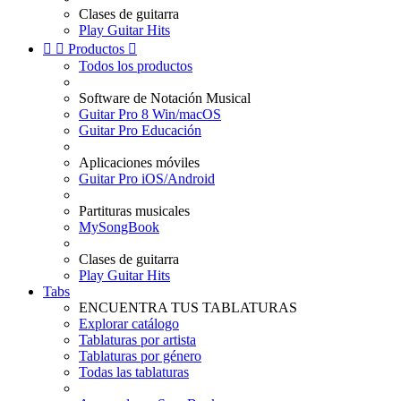
Clases de guitarra
Play Guitar Hits


Productos

Todos los productos
Software de Notación Musical
Guitar Pro 8 Win/macOS
Guitar Pro Educación
Aplicaciones móviles
Guitar Pro iOS/Android
Partituras musicales
MySongBook
Clases de guitarra
Play Guitar Hits
Tabs
ENCUENTRA TUS TABLATURAS
Explorar catálogo
Tablaturas por artista
Tablaturas por género
Todas las tablaturas