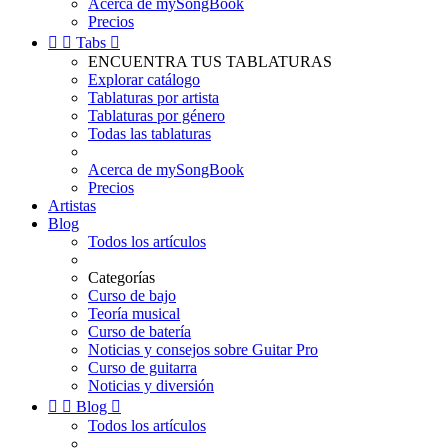
Acerca de mySongBook
Precios


Tabs

ENCUENTRA TUS TABLATURAS
Explorar catálogo
Tablaturas por artista
Tablaturas por género
Todas las tablaturas
Acerca de mySongBook
Precios
Artistas
Blog
Todos los artículos
Categorías
Curso de bajo
Teoría musical
Curso de batería
Noticias y consejos sobre Guitar Pro
Curso de guitarra
Noticias y diversión


Blog

Todos los artículos