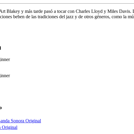
 Art Blakey y más tarde pasó a tocar con Charles Lloyd y Miles Davis. 
aciones beben de las tradiciones del jazz y de otros géneros, como la músi
l
inner
inner
o
anda Sonora Original
 Original