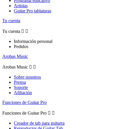
Programa educativo
Artistas
Guitar Pro tablaturas
Tu cuenta
Tu cuenta


Información personal
Pedidos
Arobas Music
Arobas Music


Sobre nosotros
Prensa
Soporte
Afiliación
Funciones de Guitar Pro
Funciones de Guitar Pro


Creador de tab para guitarra
Reproductor de Guitar Tab