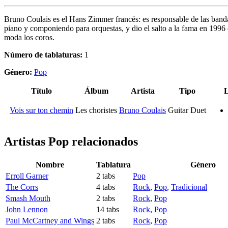
Bruno Coulais es el Hans Zimmer francés: es responsable de las bandas
piano y componiendo para orquestas, y dio el salto a la fama en 199
moda los coros.
Número de tablaturas:
1
Género:
Pop
Título
Álbum
Artista
Tipo
L
Vois sur ton chemin
Les choristes
Bruno Coulais
Guitar Duet
Artistas Pop
relacionados
Nombre
Tablatura
Género
Erroll Garner
2 tabs
Pop
The Corrs
4 tabs
Rock
,
Pop
,
Tradicional
Smash Mouth
2 tabs
Rock
,
Pop
John Lennon
14 tabs
Rock
,
Pop
Paul McCartney and Wings
2 tabs
Rock
,
Pop