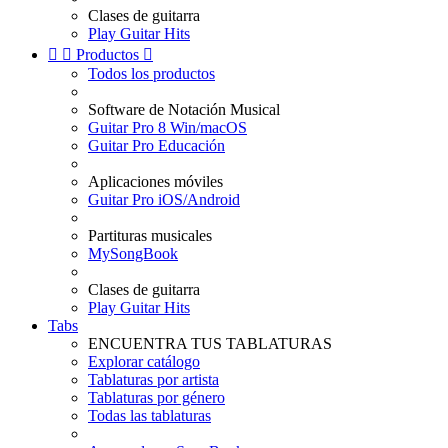
Clases de guitarra
Play Guitar Hits


Productos

Todos los productos
Software de Notación Musical
Guitar Pro 8 Win/macOS
Guitar Pro Educación
Aplicaciones móviles
Guitar Pro iOS/Android
Partituras musicales
MySongBook
Clases de guitarra
Play Guitar Hits
Tabs
ENCUENTRA TUS TABLATURAS
Explorar catálogo
Tablaturas por artista
Tablaturas por género
Todas las tablaturas