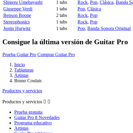
Shigeru Umebayashi
1 tabs
Rock
,
Pop
,
Clásica
,
Banda So
Giuseppe Verdi
1 tabs
Pop
,
Clásica
Benson Boone
2 tabs
Rock
,
Pop
Stereophonics
1 tabs
Rock
,
Pop
Justin Hurwitz
1 tabs
Pop
,
Banda Sonora Original
Consigue la última versión de Guitar Pro
Prueba Guitar Pro
Comprar Guitar Pro
Inicio
Tablaturas
Artistas
Bruno Coulais
Productos y servicios
Productos y servicios


Prueba gratuita
Guitar Pro 8 Novedades
Programa educativo
Artistas