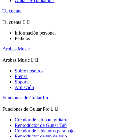
Guitar Pro tablaturas
Tu cuenta
Tu cuenta


Información personal
Pedidos
Arobas Music
Arobas Music


Sobre nosotros
Prensa
Soporte
Afiliación
Funciones de Guitar Pro
Funciones de Guitar Pro


Creador de tab para guitarra
Reproductor de Guitar Tab
Creador de tablaturas para bajo
Reproductor de tab de bajo