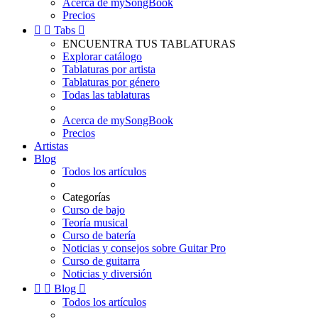
Acerca de mySongBook
Precios


Tabs

ENCUENTRA TUS TABLATURAS
Explorar catálogo
Tablaturas por artista
Tablaturas por género
Todas las tablaturas
Acerca de mySongBook
Precios
Artistas
Blog
Todos los artículos
Categorías
Curso de bajo
Teoría musical
Curso de batería
Noticias y consejos sobre Guitar Pro
Curso de guitarra
Noticias y diversión


Blog

Todos los artículos