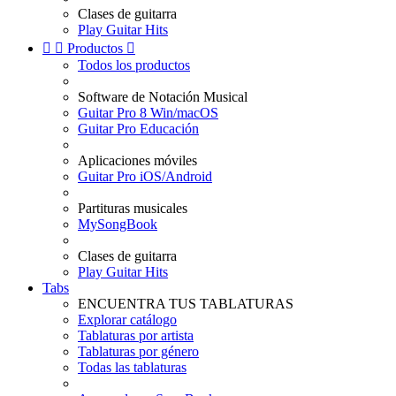
Clases de guitarra
Play Guitar Hits


Productos

Todos los productos
Software de Notación Musical
Guitar Pro 8 Win/macOS
Guitar Pro Educación
Aplicaciones móviles
Guitar Pro iOS/Android
Partituras musicales
MySongBook
Clases de guitarra
Play Guitar Hits
Tabs
ENCUENTRA TUS TABLATURAS
Explorar catálogo
Tablaturas por artista
Tablaturas por género
Todas las tablaturas