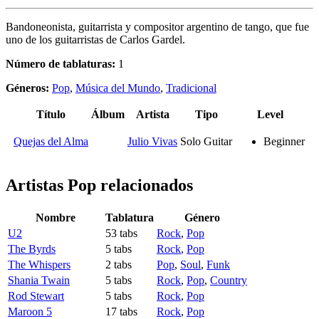
Bandoneonista, guitarrista y compositor argentino de tango, que fue
uno de los guitarristas de Carlos Gardel.
Número de tablaturas:
1
Géneros:
Pop
,
Música del Mundo
,
Tradicional
Título
Álbum
Artista
Tipo
Level
Quejas del Alma
Julio Vivas
Solo Guitar
Beginner
Artistas Pop
relacionados
Nombre
Tablatura
Género
U2
53 tabs
Rock
,
Pop
The Byrds
5 tabs
Rock
,
Pop
The Whispers
2 tabs
Pop
,
Soul
,
Funk
Shania Twain
5 tabs
Rock
,
Pop
,
Country
Rod Stewart
5 tabs
Rock
,
Pop
Maroon 5
17 tabs
Rock
,
Pop