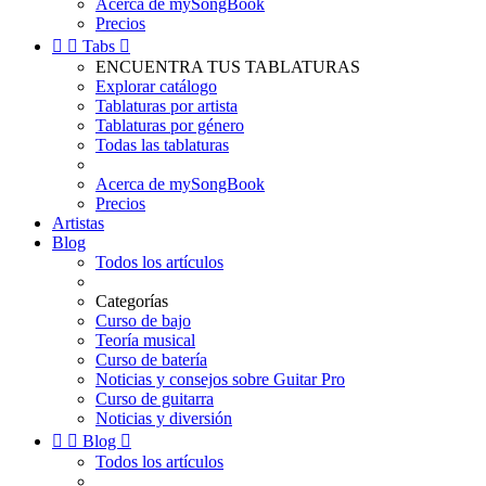
Acerca de mySongBook
Precios


Tabs

ENCUENTRA TUS TABLATURAS
Explorar catálogo
Tablaturas por artista
Tablaturas por género
Todas las tablaturas
Acerca de mySongBook
Precios
Artistas
Blog
Todos los artículos
Categorías
Curso de bajo
Teoría musical
Curso de batería
Noticias y consejos sobre Guitar Pro
Curso de guitarra
Noticias y diversión


Blog

Todos los artículos