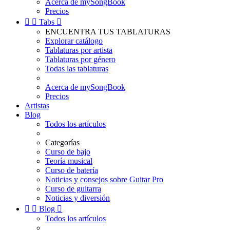
Acerca de mySongBook
Precios


Tabs

ENCUENTRA TUS TABLATURAS
Explorar catálogo
Tablaturas por artista
Tablaturas por género
Todas las tablaturas
Acerca de mySongBook
Precios
Artistas
Blog
Todos los artículos
Categorías
Curso de bajo
Teoría musical
Curso de batería
Noticias y consejos sobre Guitar Pro
Curso de guitarra
Noticias y diversión


Blog

Todos los artículos