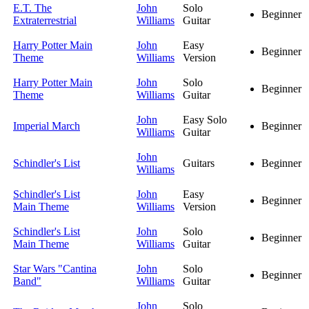
E.T. The
John
Solo
Beginner
Extraterrestrial
Williams
Guitar
Harry Potter Main
John
Easy
Beginner
Theme
Williams
Version
Harry Potter Main
John
Solo
Beginner
Theme
Williams
Guitar
John
Easy Solo
Imperial March
Beginner
Williams
Guitar
John
Schindler's List
Guitars
Beginner
Williams
Schindler's List
John
Easy
Beginner
Main Theme
Williams
Version
Schindler's List
John
Solo
Beginner
Main Theme
Williams
Guitar
Star Wars "Cantina
John
Solo
Beginner
Band"
Williams
Guitar
John
Solo