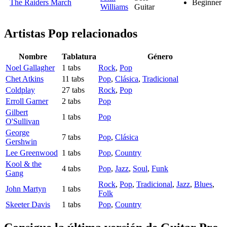
The Raiders March
Beginner
Williams
Guitar
Artistas Pop
relacionados
Nombre
Tablatura
Género
Noel Gallagher
1 tabs
Rock
,
Pop
Chet Atkins
11 tabs
Pop
,
Clásica
,
Tradicional
Coldplay
27 tabs
Rock
,
Pop
Erroll Garner
2 tabs
Pop
Gilbert
1 tabs
Pop
O'Sullivan
George
7 tabs
Pop
,
Clásica
Gershwin
Lee Greenwood
1 tabs
Pop
,
Country
Kool & the
4 tabs
Pop
,
Jazz
,
Soul
,
Funk
Gang
Rock
,
Pop
,
Tradicional
,
Jazz
,
Blues
,
John Martyn
1 tabs
Folk
Skeeter Davis
1 tabs
Pop
,
Country