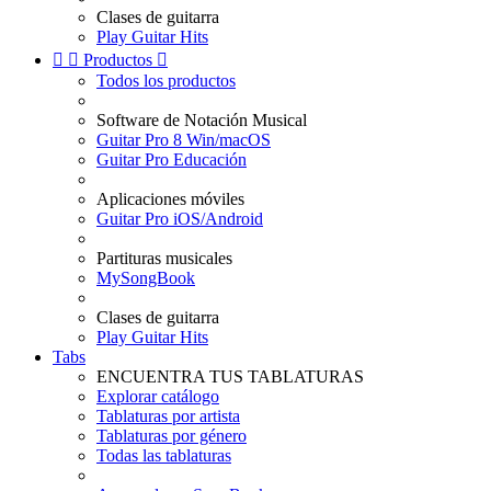
Clases de guitarra
Play Guitar Hits


Productos

Todos los productos
Software de Notación Musical
Guitar Pro 8 Win/macOS
Guitar Pro Educación
Aplicaciones móviles
Guitar Pro iOS/Android
Partituras musicales
MySongBook
Clases de guitarra
Play Guitar Hits
Tabs
ENCUENTRA TUS TABLATURAS
Explorar catálogo
Tablaturas por artista
Tablaturas por género
Todas las tablaturas