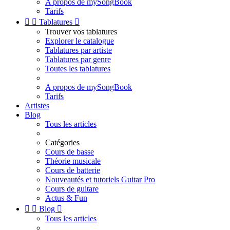
A propos de mySongBook
Tarifs


Tablatures

Trouver vos tablatures
Explorer le catalogue
Tablatures par artiste
Tablatures par genre
Toutes les tablatures
A propos de mySongBook
Tarifs
Artistes
Blog
Tous les articles
Catégories
Cours de basse
Théorie musicale
Cours de batterie
Nouveautés et tutoriels Guitar Pro
Cours de guitare
Actus & Fun


Blog

Tous les articles