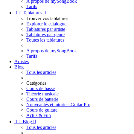
A propos de mySongBook
Tarifs


Tablatures

Trouver vos tablatures
Explorer le catalogue
Tablatures par artiste
Tablatures par genre
Toutes les tablatures
A propos de mySongBook
Tarifs
Artistes
Blog
Tous les articles
Catégories
Cours de basse
Théorie musicale
Cours de batterie
Nouveautés et tutoriels Guitar Pro
Cours de guitare
Actus & Fun


Blog

Tous les articles