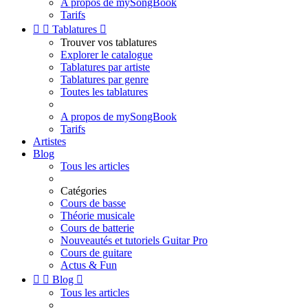
A propos de mySongBook
Tarifs


Tablatures

Trouver vos tablatures
Explorer le catalogue
Tablatures par artiste
Tablatures par genre
Toutes les tablatures
A propos de mySongBook
Tarifs
Artistes
Blog
Tous les articles
Catégories
Cours de basse
Théorie musicale
Cours de batterie
Nouveautés et tutoriels Guitar Pro
Cours de guitare
Actus & Fun


Blog

Tous les articles