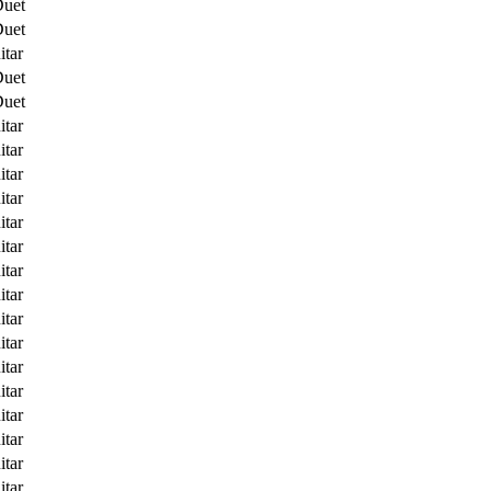
Duet
Duet
itar
Duet
Duet
itar
itar
itar
itar
itar
itar
itar
itar
itar
itar
itar
itar
itar
itar
itar
itar