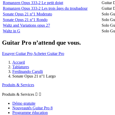
Romanzen Opus 333-2 Le petit doigt
Guitar 
Romanzen Opus 333-2 Les trois âges du troubadour
Guitar 
Sonate Opus 21 n°1 Moderato
Solo Gu
Sonate Opus 21 n°1 Rondo
Solo Gu
Waltz and Variations opus 27
Solo Gu
Waltz in G
Solo Gu
Guitar Pro n’attend que vous.
Essayer Guitar Pro
Acheter Guitar Pro
Accueil
Tablatures
Ferdinando Carulli
Sonate Opus 21 n°1 Largo
Produits & Services
Produits & Services


Démo gratuite
Nouveautés Guitar Pro 8
Programme éducation