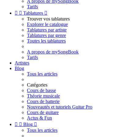
A propos de mySongBook
Tarifs


Tablatures

Trouver vos tablatures
Explorer le catalogue
Tablatures par artiste
Tablatures par genre
Toutes les tablatures
A propos de mySongBook
Tarifs
Artistes
Blog
Tous les articles
Catégories
Cours de basse
Théorie musicale
Cours de batterie
Nouveautés et tutoriels Guitar Pro
Cours de guitare
Actus & Fun


Blog

Tous les articles