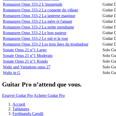
Romanzen Opus 333-2 L'inquietude
Guitar 
Romanzen Opus 333-2 La coquette du village
Guitar 
Romanzen Opus 333-2 La lanterne magique
Guitar 
Romanzen Opus 333-2 La mère et l'amant
Guitar 
Romanzen Opus 333-2 La petite mendiante
Guitar 
Romanzen Opus 333-2 Le bon pasteur
Guitar 
Romanzen Opus 333-2 Le nid et la rose
Guitar 
Romanzen Opus 333-2 Les trois âges du troubadour
Guitar 
Sonate Opus 21 n°1 Largo
Solo Gu
Sonate Opus 21 n°1 Moderato
Solo Gu
Sonate Opus 21 n°1 Rondo
Solo Gu
Waltz and Variations opus 27
Solo Gu
Waltz in G
Solo Gu
Guitar Pro n’attend que vous.
Essayer Guitar Pro
Acheter Guitar Pro
Accueil
Tablatures
Ferdinando Carulli