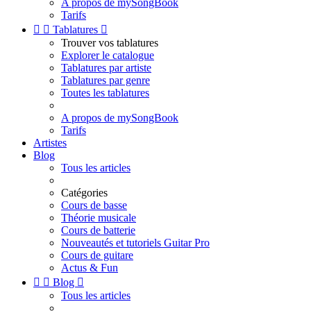
A propos de mySongBook
Tarifs


Tablatures

Trouver vos tablatures
Explorer le catalogue
Tablatures par artiste
Tablatures par genre
Toutes les tablatures
A propos de mySongBook
Tarifs
Artistes
Blog
Tous les articles
Catégories
Cours de basse
Théorie musicale
Cours de batterie
Nouveautés et tutoriels Guitar Pro
Cours de guitare
Actus & Fun


Blog

Tous les articles