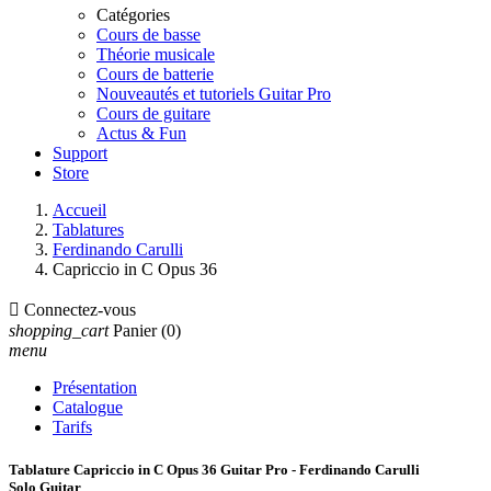
Catégories
Cours de basse
Théorie musicale
Cours de batterie
Nouveautés et tutoriels Guitar Pro
Cours de guitare
Actus & Fun
Support
Store
Accueil
Tablatures
Ferdinando Carulli
Capriccio in C Opus 36

Connectez-vous
shopping_cart
Panier
(0)
menu
Présentation
Catalogue
Tarifs
Tablature Capriccio in C Opus 36 Guitar Pro - Ferdinando Carulli
Solo Guitar