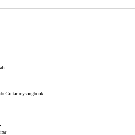
tab.
e
itar