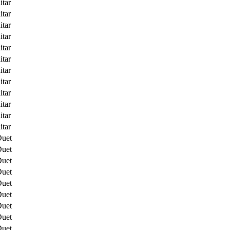
itar
itar
itar
itar
itar
itar
itar
itar
itar
itar
itar
itar
Duet
Duet
Duet
Duet
Duet
Duet
Duet
Duet
Duet