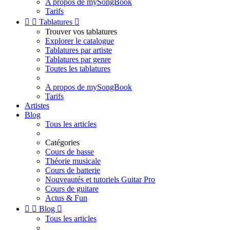
A propos de mySongBook
Tarifs


Tablatures

Trouver vos tablatures
Explorer le catalogue
Tablatures par artiste
Tablatures par genre
Toutes les tablatures
A propos de mySongBook
Tarifs
Artistes
Blog
Tous les articles
Catégories
Cours de basse
Théorie musicale
Cours de batterie
Nouveautés et tutoriels Guitar Pro
Cours de guitare
Actus & Fun


Blog

Tous les articles