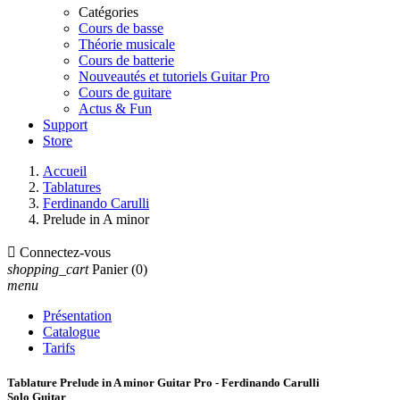
Catégories
Cours de basse
Théorie musicale
Cours de batterie
Nouveautés et tutoriels Guitar Pro
Cours de guitare
Actus & Fun
Support
Store
Accueil
Tablatures
Ferdinando Carulli
Prelude in A minor

Connectez-vous
shopping_cart
Panier
(0)
menu
Présentation
Catalogue
Tarifs
Tablature Prelude in A minor Guitar Pro - Ferdinando Carulli
Solo Guitar