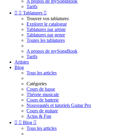
A propos de mySongBook
Tarifs


Tablatures

Trouver vos tablatures
Explorer le catalogue
Tablatures par artiste
Tablatures par genre
Toutes les tablatures
A propos de mySongBook
Tarifs
Artistes
Blog
Tous les articles
Catégories
Cours de basse
Théorie musicale
Cours de batterie
Nouveautés et tutoriels Guitar Pro
Cours de guitare
Actus & Fun


Blog

Tous les articles