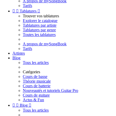
A propos de mySongBook
Tarifs


Tablatures

Trouver vos tablatures
Explorer le catalogue
Tablatures par artiste
Tablatures par genre
Toutes les tablatures
A propos de mySongBook
Tarifs
Artistes
Blog
Tous les articles
Catégories
Cours de basse
Théorie musicale
Cours de batterie
Nouveautés et tutoriels Guitar Pro
Cours de guitare
Actus & Fun


Blog

Tous les articles