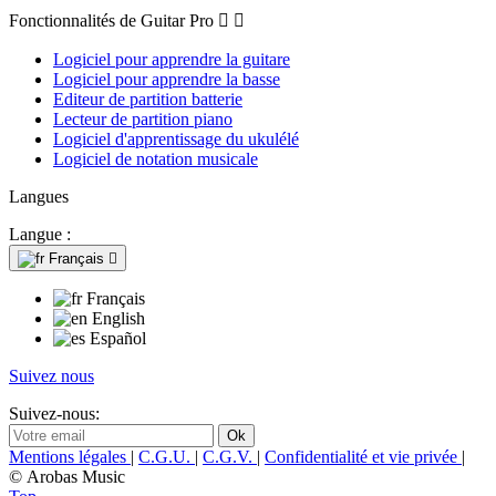
Fonctionnalités de Guitar Pro


Logiciel pour apprendre la guitare
Logiciel pour apprendre la basse
Editeur de partition batterie
Lecteur de partition piano
Logiciel d'apprentissage du ukulélé
Logiciel de notation musicale
Langues
Langue :
Français

Français
English
Español
Suivez nous
Suivez-nous:
Mentions légales
|
C.G.U.
|
C.G.V.
|
Confidentialité et vie privée
|
© Arobas Music