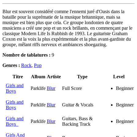
Blur est souvent considéré comme l'ennemi juré d'Oasis dans la
bataille pour la suprématie de la musique britannique, mais sa
musique est bien plus que cela. Ce groupe londonien de quatre
musiciens a créé une pop et un rock brillants, en commençant par le
classique Modern Life Is Rubbish de 1993. Le guitariste Graham
Coxon est la voix la plus expérimentale et la plus avant-gardiste du
groupe, mêlant riffs nerveux et ambiances shoegazing.
Nombre de tablatures :
9
Genres :
Rock
,
Pop
Titre
Album
Artiste
Type
Level
Girls and
Parklife
Blur
Full Score
Beginner
Boys
Girls and
Parklife
Blur
Guitar & Vocals
Beginner
Boys
Girls and
Guitars, Bass &
Parklife
Blur
Beginner
Boys
Backing Track
Girls And