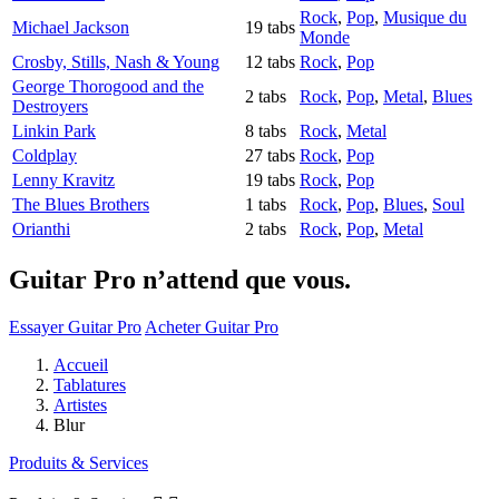
Rock
,
Pop
,
Musique du
Michael Jackson
19 tabs
Monde
Crosby, Stills, Nash & Young
12 tabs
Rock
,
Pop
George Thorogood and the
2 tabs
Rock
,
Pop
,
Metal
,
Blues
Destroyers
Linkin Park
8 tabs
Rock
,
Metal
Coldplay
27 tabs
Rock
,
Pop
Lenny Kravitz
19 tabs
Rock
,
Pop
The Blues Brothers
1 tabs
Rock
,
Pop
,
Blues
,
Soul
Orianthi
2 tabs
Rock
,
Pop
,
Metal
Guitar Pro n’attend que vous.
Essayer Guitar Pro
Acheter Guitar Pro
Accueil
Tablatures
Artistes
Blur
Produits & Services