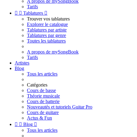
A propos de mySongBook
Tarifs


Tablatures

Trouver vos tablatures
Explorer le catalogue
Tablatures par artiste
Tablatures par genre
Toutes les tablatures
A propos de mySongBook
Tarifs
Artistes
Blog
Tous les articles
Catégories
Cours de basse
Théorie musicale
Cours de batterie
Nouveautés et tutoriels Guitar Pro
Cours de guitare
Actus & Fun


Blog

Tous les articles