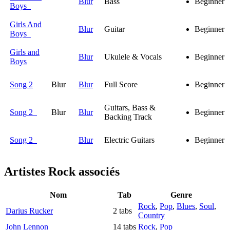
Blur
Bass
Beginner
Boys
Girls And
Blur
Guitar
Beginner
Boys
Girls and
Blur
Ukulele & Vocals
Beginner
Boys
Song 2
Blur
Blur
Full Score
Beginner
Guitars, Bass &
Song 2
Blur
Blur
Beginner
Backing Track
Song 2
Blur
Electric Guitars
Beginner
Artistes Rock
associés
Nom
Tab
Genre
Rock
,
Pop
,
Blues
,
Soul
,
Darius Rucker
2 tabs
Country
John Lennon
14 tabs
Rock
,
Pop