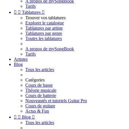
A propos de mySongBook
Tarifs


Tablatures

Trouver vos tablatures
Explorer le catalogue
Tablatures par artiste
Tablatures par genre
Toutes les tablatures
A propos de mySongBook
Tarifs
Artistes
Blog
Tous les articles
Catégories
Cours de basse
Théorie musicale
Cours de batterie
Nouveautés et tutoriels Guitar Pro
Cours de guitare
Actus & Fun


Blog

Tous les articles