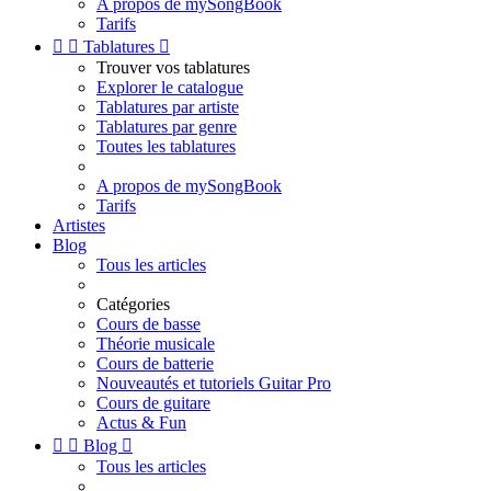
A propos de mySongBook
Tarifs


Tablatures

Trouver vos tablatures
Explorer le catalogue
Tablatures par artiste
Tablatures par genre
Toutes les tablatures
A propos de mySongBook
Tarifs
Artistes
Blog
Tous les articles
Catégories
Cours de basse
Théorie musicale
Cours de batterie
Nouveautés et tutoriels Guitar Pro
Cours de guitare
Actus & Fun


Blog

Tous les articles