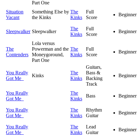
Part One
Situation
Something Else by
The
Full
Beginner
Vacant
the Kinks
Kinks
Score
The
Full
Sleepwalker
Sleepwalker
Beginner
Kinks
Score
Lola versus
The
Powerman and the
The
Full
Beginner
Contenders
Moneygoround,
Kinks
Score
Part One
Guitars,
You Really
The
Bass &
Kinks
Beginner
Got Me
Kinks
Backing
Track
You Really
The
Bass
Beginner
Got Me
Kinks
You Really
The
Rhythm
Beginner
Got Me
Kinks
Guitar
You Really
The
Lead
Beginner
Got Me
Kinks
Guitar