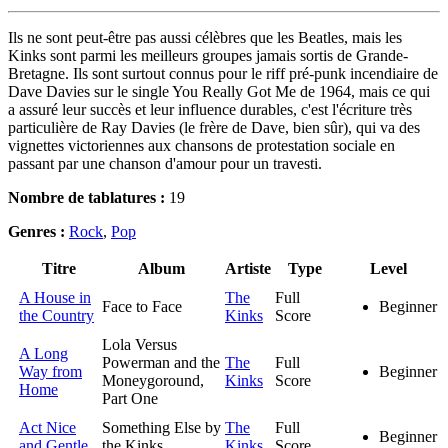
Ils ne sont peut-être pas aussi célèbres que les Beatles, mais les
Kinks sont parmi les meilleurs groupes jamais sortis de Grande-
Bretagne. Ils sont surtout connus pour le riff pré-punk incendiaire de
Dave Davies sur le single You Really Got Me de 1964, mais ce qui
a assuré leur succès et leur influence durables, c'est l'écriture très
particulière de Ray Davies (le frère de Dave, bien sûr), qui va des
vignettes victoriennes aux chansons de protestation sociale en
passant par une chanson d'amour pour un travesti.
Nombre de tablatures :
19
Genres :
Rock
,
Pop
Titre
Album
Artiste
Type
Level
A House in
The
Full
Face to Face
Beginner
the Country
Kinks
Score
Lola Versus
A Long
Powerman and the
The
Full
Way from
Beginner
Moneygoround,
Kinks
Score
Home
Part One
Act Nice
Something Else by
The
Full
Beginner
and Gentle
the Kinks
Kinks
Score