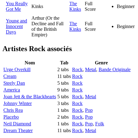
You Really
The
Full
Kinks
Beginner
Got Me
Kinks
Score
Arthur (Or the
Young and
Decline and Fall
The
Full
Innocent
Beginner
of the British
Kinks
Score
Days
Empire)
Artistes Rock
associés
Nom
Tab
Genre
Urge Overkill
2 tabs
Rock
,
Metal
,
Bande Originale
Cream
11 tabs
Rock
Steely Dan
5 tabs
Rock
America
9 tabs
Rock
Joan Jett & the Blackhearts
5 tabs
Rock
,
Metal
Johnny Winter
3 tabs
Rock
Chris Rea
1 tabs
Rock
,
Pop
Placebo
2 tabs
Rock
,
Pop
Neil Diamond
1 tabs
Rock
,
Pop
,
Folk
Dream Theater
11 tabs
Rock
,
Metal