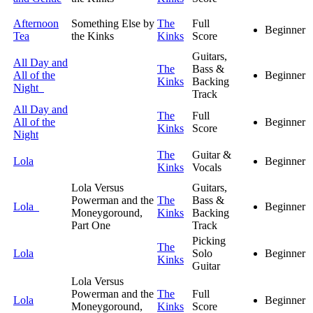
Afternoon
Something Else by
The
Full
Beginner
Tea
the Kinks
Kinks
Score
Guitars,
All Day and
The
Bass &
All of the
Beginner
Kinks
Backing
Night
Track
All Day and
The
Full
All of the
Beginner
Kinks
Score
Night
The
Guitar &
Lola
Beginner
Kinks
Vocals
Lola Versus
Guitars,
Powerman and the
The
Bass &
Lola
Beginner
Moneygoround,
Kinks
Backing
Part One
Track
Picking
The
Lola
Solo
Beginner
Kinks
Guitar
Lola Versus
Powerman and the
The
Full
Lola
Beginner
Moneygoround,
Kinks
Score