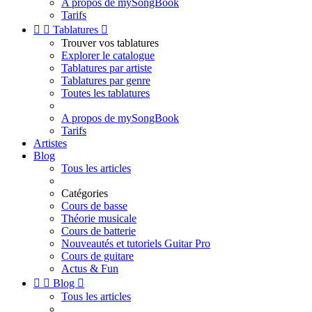
A propos de mySongBook
Tarifs


Tablatures

Trouver vos tablatures
Explorer le catalogue
Tablatures par artiste
Tablatures par genre
Toutes les tablatures
A propos de mySongBook
Tarifs
Artistes
Blog
Tous les articles
Catégories
Cours de basse
Théorie musicale
Cours de batterie
Nouveautés et tutoriels Guitar Pro
Cours de guitare
Actus & Fun


Blog

Tous les articles