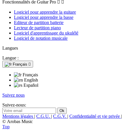
Fonctionnalités de Guitar Pro


Logiciel pour apprendre la guitare
Logiciel pour apprendre la basse
Editeur de partition batterie
Lecteur de partition piano
Logiciel d'apprentissage du ukulélé
Logiciel de notation musicale
Langues
Langue :
Français

Français
English
Español
Suivez nous
Suivez-nous:
Mentions légales
|
C.G.U.
|
C.G.V.
|
Confidentialité et vie privée
|
© Arobas Music
Top