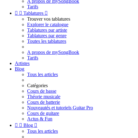
A propos de mySongBook
Tarifs


Tablatures

Trouver vos tablatures
Explorer le catalogue
Tablatures par artiste
Tablatures par genre
Toutes les tablatures
A propos de mySongBook
Tarifs
Artistes
Blog
Tous les articles
Catégories
Cours de basse
Théorie musicale
Cours de batterie
Nouveautés et tutoriels Guitar Pro
Cours de guitare
Actus & Fun


Blog

Tous les articles