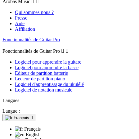
Arobas Music


Qui sommes-nous ?
Presse
Aide
Affiliation
Fonctionnalités de Guitar Pro
Fonctionnalités de Guitar Pro


Logiciel pour apprendre la guitare
Logiciel pour apprendre la basse
Editeur de partition batterie
Lecteur de partition piano
Logiciel d'apprentissage du ukulélé
Logiciel de notation musicale
Langues
Langue :
Français

Français
English