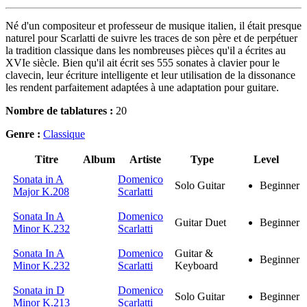
Né d'un compositeur et professeur de musique italien, il était presque
naturel pour Scarlatti de suivre les traces de son père et de perpétuer
la tradition classique dans les nombreuses pièces qu'il a écrites au
XVIe siècle. Bien qu'il ait écrit ses 555 sonates à clavier pour le
clavecin, leur écriture intelligente et leur utilisation de la dissonance
les rendent parfaitement adaptées à une adaptation pour guitare.
Nombre de tablatures :
20
Genre :
Classique
Titre
Album
Artiste
Type
Level
Sonata in A
Domenico
Solo Guitar
Beginner
Major K.208
Scarlatti
Sonata In A
Domenico
Guitar Duet
Beginner
Minor K.232
Scarlatti
Sonata In A
Domenico
Guitar &
Beginner
Minor K.232
Scarlatti
Keyboard
Sonata in D
Domenico
Solo Guitar
Beginner
Minor K.213
Scarlatti