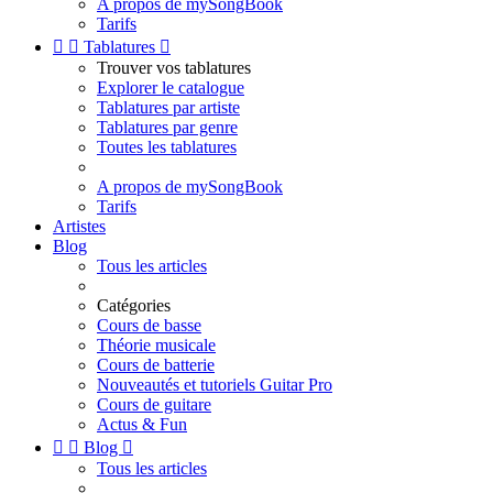
A propos de mySongBook
Tarifs


Tablatures

Trouver vos tablatures
Explorer le catalogue
Tablatures par artiste
Tablatures par genre
Toutes les tablatures
A propos de mySongBook
Tarifs
Artistes
Blog
Tous les articles
Catégories
Cours de basse
Théorie musicale
Cours de batterie
Nouveautés et tutoriels Guitar Pro
Cours de guitare
Actus & Fun


Blog

Tous les articles