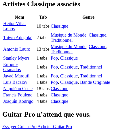
Artistes Classique
associés
Nom
Tab
Genre
Heitor Villa-
10 tabs
Classique
Lobos
Musique du Monde
,
Classique
,
Taiwo Adegoké
2 tabs
Traditionnel
Musique du Monde
,
Classique
,
Antonio Lauro
13 tabs
Traditionnel
Stanley Myers
1 tabs
Pop
,
Classique
Enrique
1 tabs
Pop
,
Classique
,
Traditionnel
Granados
Javad Maroufi
1 tabs
Pop
,
Classique
,
Traditionnel
Luis Bacalov
1 tabs
Pop
,
Classique
,
Bande Originale
Napoléon Coste
18 tabs
Classique
Francis Poulenc
1 tabs
Classique
Joaquín Rodrigo
4 tabs
Classique
Guitar Pro n’attend que vous.
Essayer Guitar Pro
Acheter Guitar Pro