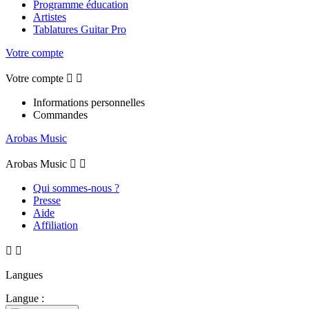
Programme éducation
Artistes
Tablatures Guitar Pro
Votre compte
Votre compte


Informations personnelles
Commandes
Arobas Music
Arobas Music


Qui sommes-nous ?
Presse
Aide
Affiliation


Langues
Langue :