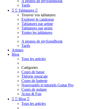
A propos de mySongBook
Tarifs


Tablatures

Trouver vos tablatures
Explorer le catalogue
Tablatures par artiste
Tablatures par genre
Toutes les tablatures
A propos de mySongBook
Tarifs
Artistes
Blog
Tous les articles
Catégories
Cours de basse
Théorie musicale
Cours de batterie
Nouveautés et tutoriels Guitar Pro
Cours de guitare
Actus & Fun


Blog

Tous les articles