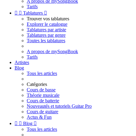
A propos de mySongBook
Tarifs


Tablatures

Trouver vos tablatures
Explorer le catalogue
Tablatures par artiste
Tablatures par genre
Toutes les tablatures
A propos de mySongBook
Tarifs
Artistes
Blog
Tous les articles
Catégories
Cours de basse
Théorie musicale
Cours de batterie
Nouveautés et tutoriels Guitar Pro
Cours de guitare
Actus & Fun


Blog

Tous les articles