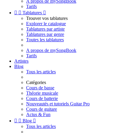
A propos de mySongBook
Tarifs


Tablatures

Trouver vos tablatures
Explorer le catalogue
Tablatures par artiste
Tablatures par genre
Toutes les tablatures
A propos de mySongBook
Tarifs
Artistes
Blog
Tous les articles
Catégories
Cours de basse
Théorie musicale
Cours de batterie
Nouveautés et tutoriels Guitar Pro
Cours de guitare
Actus & Fun


Blog

Tous les articles