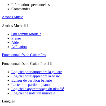
Informations personnelles
Commandes
Arobas Music
Arobas Music


Qui sommes-nous ?
Presse
Aide
Affiliation
Fonctionnalités de Guitar Pro
Fonctionnalités de Guitar Pro


Logiciel pour apprendre la guitare
Logiciel pour apprendre la basse
Editeur de partition batterie
Lecteur de partition piano
Logiciel d'apprentissage du ukulélé
Logiciel de notation musicale
Langues