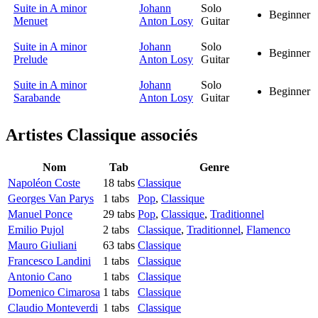
Suite in A minor
Johann
Solo
Beginner
Menuet
Anton Losy
Guitar
Suite in A minor
Johann
Solo
Beginner
Prelude
Anton Losy
Guitar
Suite in A minor
Johann
Solo
Beginner
Sarabande
Anton Losy
Guitar
Artistes Classique
associés
Nom
Tab
Genre
Napoléon Coste
18 tabs
Classique
Georges Van Parys
1 tabs
Pop
,
Classique
Manuel Ponce
29 tabs
Pop
,
Classique
,
Traditionnel
Emilio Pujol
2 tabs
Classique
,
Traditionnel
,
Flamenco
Mauro Giuliani
63 tabs
Classique
Francesco Landini
1 tabs
Classique
Antonio Cano
1 tabs
Classique
Domenico Cimarosa
1 tabs
Classique
Claudio Monteverdi
1 tabs
Classique