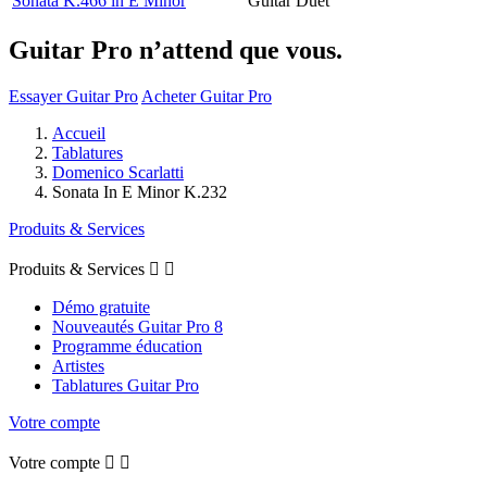
Sonata K.466 in E Minor
Guitar Duet
Guitar Pro n’attend que vous.
Essayer Guitar Pro
Acheter Guitar Pro
Accueil
Tablatures
Domenico Scarlatti
Sonata In E Minor K.232
Produits & Services
Produits & Services


Démo gratuite
Nouveautés Guitar Pro 8
Programme éducation
Artistes
Tablatures Guitar Pro
Votre compte
Votre compte

