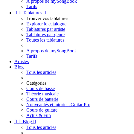
A propos de mySongBook
Tarifs


Tablatures

Trouver vos tablatures
Explorer le catalogue
Tablatures par artiste
Tablatures par genre
Toutes les tablatures
A propos de mySongBook
Tarifs
Artistes
Blog
Tous les articles
Catégories
Cours de basse
Théorie musicale
Cours de batterie
Nouveautés et tutoriels Guitar Pro
Cours de guitare
Actus & Fun


Blog

Tous les articles