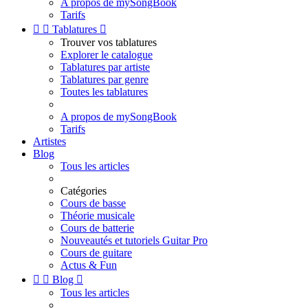
A propos de mySongBook
Tarifs


Tablatures

Trouver vos tablatures
Explorer le catalogue
Tablatures par artiste
Tablatures par genre
Toutes les tablatures
A propos de mySongBook
Tarifs
Artistes
Blog
Tous les articles
Catégories
Cours de basse
Théorie musicale
Cours de batterie
Nouveautés et tutoriels Guitar Pro
Cours de guitare
Actus & Fun


Blog

Tous les articles