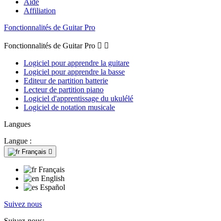
Aide
Affiliation
Fonctionnalités de Guitar Pro
Fonctionnalités de Guitar Pro


Logiciel pour apprendre la guitare
Logiciel pour apprendre la basse
Editeur de partition batterie
Lecteur de partition piano
Logiciel d'apprentissage du ukulélé
Logiciel de notation musicale
Langues
Langue :
Français

Français
English
Español
Suivez nous
Suivez-nous: