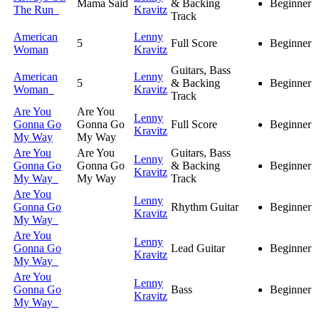
Mama Said
& Backing
Beginner
The Run
Kravitz
Track
American
Lenny
5
Full Score
Beginner
Woman
Kravitz
Guitars, Bass
American
Lenny
5
& Backing
Beginner
Woman
Kravitz
Track
Are You
Are You
Lenny
Gonna Go
Gonna Go
Full Score
Beginner
Kravitz
My Way
My Way
Are You
Are You
Guitars, Bass
Lenny
Gonna Go
Gonna Go
& Backing
Beginner
Kravitz
My Way
My Way
Track
Are You
Lenny
Gonna Go
Rhythm Guitar
Beginner
Kravitz
My Way
Are You
Lenny
Gonna Go
Lead Guitar
Beginner
Kravitz
My Way
Are You
Lenny
Gonna Go
Bass
Beginner
Kravitz
My Way