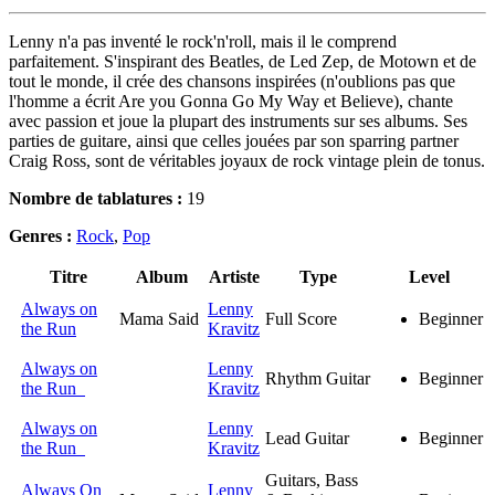
Lenny n'a pas inventé le rock'n'roll, mais il le comprend
parfaitement. S'inspirant des Beatles, de Led Zep, de Motown et de
tout le monde, il crée des chansons inspirées (n'oublions pas que
l'homme a écrit Are you Gonna Go My Way et Believe), chante
avec passion et joue la plupart des instruments sur ses albums. Ses
parties de guitare, ainsi que celles jouées par son sparring partner
Craig Ross, sont de véritables joyaux de rock vintage plein de tonus.
Nombre de tablatures :
19
Genres :
Rock
,
Pop
Titre
Album
Artiste
Type
Level
Always on
Lenny
Mama Said
Full Score
Beginner
the Run
Kravitz
Always on
Lenny
Rhythm Guitar
Beginner
the Run
Kravitz
Always on
Lenny
Lead Guitar
Beginner
the Run
Kravitz
Guitars, Bass
Always On
Lenny