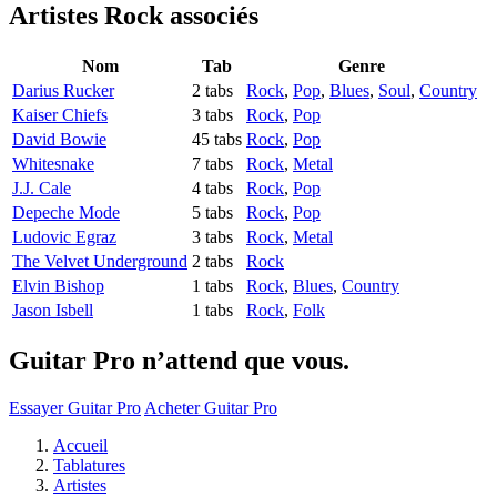
Artistes Rock
associés
Nom
Tab
Genre
Darius Rucker
2 tabs
Rock
,
Pop
,
Blues
,
Soul
,
Country
Kaiser Chiefs
3 tabs
Rock
,
Pop
David Bowie
45 tabs
Rock
,
Pop
Whitesnake
7 tabs
Rock
,
Metal
J.J. Cale
4 tabs
Rock
,
Pop
Depeche Mode
5 tabs
Rock
,
Pop
Ludovic Egraz
3 tabs
Rock
,
Metal
The Velvet Underground
2 tabs
Rock
Elvin Bishop
1 tabs
Rock
,
Blues
,
Country
Jason Isbell
1 tabs
Rock
,
Folk
Guitar Pro n’attend que vous.
Essayer Guitar Pro
Acheter Guitar Pro
Accueil
Tablatures
Artistes