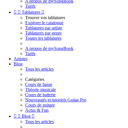
A propos de mySongBook
Tarifs


Tablatures

Trouver vos tablatures
Explorer le catalogue
Tablatures par artiste
Tablatures par genre
Toutes les tablatures
A propos de mySongBook
Tarifs
Artistes
Blog
Tous les articles
Catégories
Cours de basse
Théorie musicale
Cours de batterie
Nouveautés et tutoriels Guitar Pro
Cours de guitare
Actus & Fun


Blog

Tous les articles