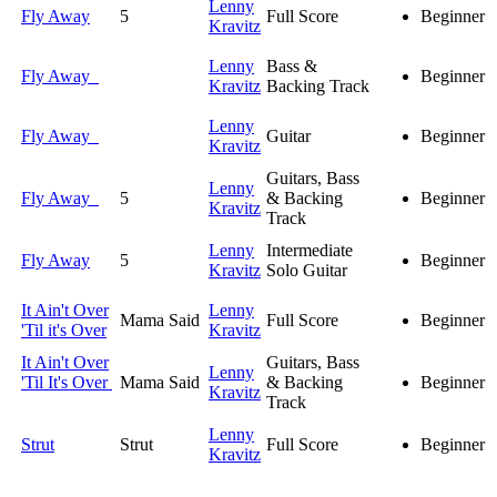
Lenny
Fly Away
5
Full Score
Beginner
Kravitz
Lenny
Bass &
Fly Away
Beginner
Kravitz
Backing Track
Lenny
Fly Away
Guitar
Beginner
Kravitz
Guitars, Bass
Lenny
Fly Away
5
& Backing
Beginner
Kravitz
Track
Lenny
Intermediate
Fly Away
5
Beginner
Kravitz
Solo Guitar
It Ain't Over
Lenny
Mama Said
Full Score
Beginner
'Til it's Over
Kravitz
It Ain't Over
Guitars, Bass
Lenny
'Til It's Over
Mama Said
& Backing
Beginner
Kravitz
Track
Lenny
Strut
Strut
Full Score
Beginner
Kravitz