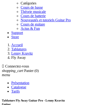
Catégories
Cours de basse
Théorie musicale
Cours de batterie
Nouveautés et tutoriels Guitar Pro
Cours de guitare
Actus & Fun
Support
Store
Accueil
Tablatures
Lenny Kravitz
Fly Away

Connectez-vous
shopping_cart
Panier
(0)
menu
Présentation
Catalogue
Tarifs
Tablature Fly Away Guitar Pro - Lenny Kravitz
Guitar