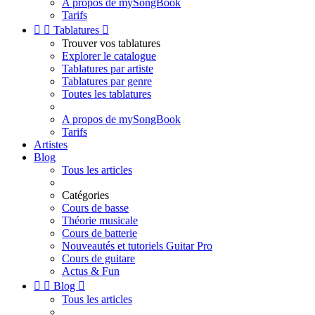
A propos de mySongBook
Tarifs


Tablatures

Trouver vos tablatures
Explorer le catalogue
Tablatures par artiste
Tablatures par genre
Toutes les tablatures
A propos de mySongBook
Tarifs
Artistes
Blog
Tous les articles
Catégories
Cours de basse
Théorie musicale
Cours de batterie
Nouveautés et tutoriels Guitar Pro
Cours de guitare
Actus & Fun


Blog

Tous les articles