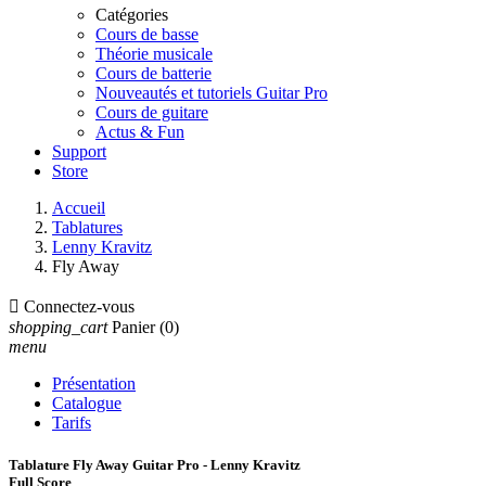
Catégories
Cours de basse
Théorie musicale
Cours de batterie
Nouveautés et tutoriels Guitar Pro
Cours de guitare
Actus & Fun
Support
Store
Accueil
Tablatures
Lenny Kravitz
Fly Away

Connectez-vous
shopping_cart
Panier
(0)
menu
Présentation
Catalogue
Tarifs
Tablature Fly Away Guitar Pro - Lenny Kravitz
Full Score