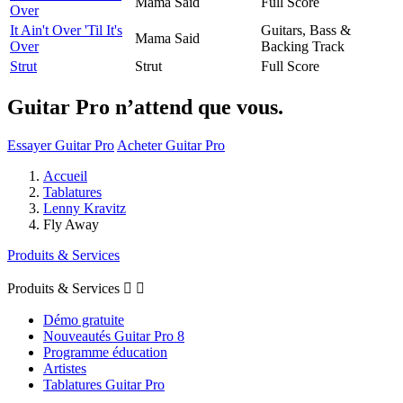
Mama Said
Full Score
Over
It Ain't Over 'Til It's
Guitars, Bass &
Mama Said
Over
Backing Track
Strut
Strut
Full Score
Guitar Pro n’attend que vous.
Essayer Guitar Pro
Acheter Guitar Pro
Accueil
Tablatures
Lenny Kravitz
Fly Away
Produits & Services
Produits & Services


Démo gratuite
Nouveautés Guitar Pro 8
Programme éducation
Artistes
Tablatures Guitar Pro