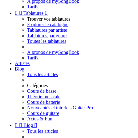
A propos de mySongBook
Tarifs


Tablatures

Trouver vos tablatures
Explorer le catalogue
Tablatures par artiste
Tablatures par genre
Toutes les tablatures
A propos de mySongBook
Tarifs
Artistes
Blog
Tous les articles
Catégories
Cours de basse
Théorie musicale
Cours de batterie
Nouveautés et tutoriels Guitar Pro
Cours de guitare
Actus & Fun


Blog

Tous les articles