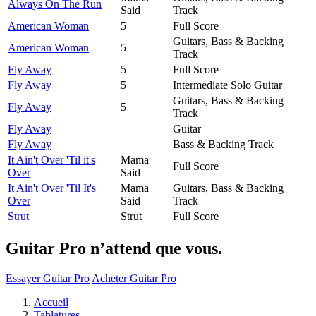
Always On The Run
Said
Track
American Woman
5
Full Score
Guitars, Bass & Backing
American Woman
5
Track
Fly Away
5
Full Score
Fly Away
5
Intermediate Solo Guitar
Guitars, Bass & Backing
Fly Away
5
Track
Fly Away
Guitar
Fly Away
Bass & Backing Track
It Ain't Over 'Til it's
Mama
Full Score
Over
Said
It Ain't Over 'Til It's
Mama
Guitars, Bass & Backing
Over
Said
Track
Strut
Strut
Full Score
Guitar Pro n’attend que vous.
Essayer Guitar Pro
Acheter Guitar Pro
Accueil
Tablatures