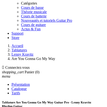
Catégories
Cours de basse
Théorie musicale
Cours de batterie
Nouveautés et tutoriels Guitar Pro
Cours de guitare
Actus & Fun
Support
Store
Accueil
Tablatures
Lenny Kravitz
Are You Gonna Go My Way

Connectez-vous
shopping_cart
Panier
(0)
menu
Présentation
Catalogue
Tarifs
Tablature Are You Gonna Go My Way Guitar Pro - Lenny Kravitz
Rhythm Guitar