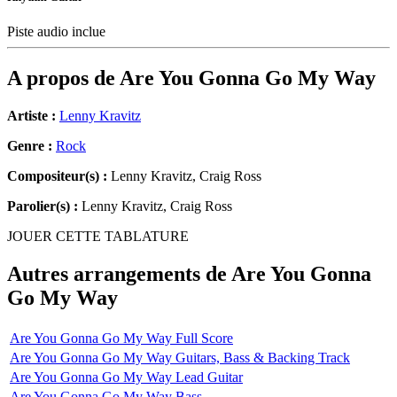
Piste audio inclue
A propos de
Are You Gonna Go My Way
Artiste :
Lenny Kravitz
Genre :
Rock
Compositeur(s) :
Lenny Kravitz, Craig Ross
Parolier(s) :
Lenny Kravitz, Craig Ross
JOUER CETTE TABLATURE
Autres arrangements de
Are You Gonna
Go My Way
Are You Gonna Go My Way Full Score
Are You Gonna Go My Way Guitars, Bass & Backing Track
Are You Gonna Go My Way Lead Guitar
Are You Gonna Go My Way Bass