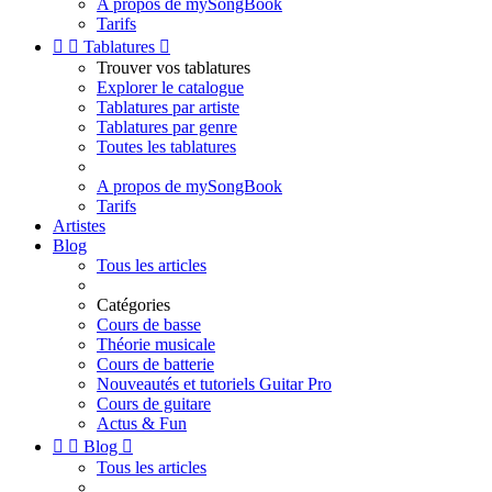
A propos de mySongBook
Tarifs


Tablatures

Trouver vos tablatures
Explorer le catalogue
Tablatures par artiste
Tablatures par genre
Toutes les tablatures
A propos de mySongBook
Tarifs
Artistes
Blog
Tous les articles
Catégories
Cours de basse
Théorie musicale
Cours de batterie
Nouveautés et tutoriels Guitar Pro
Cours de guitare
Actus & Fun


Blog

Tous les articles