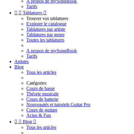
A propos de mySongBook
Tarifs


Tablatures

Trouver vos tablatures
Explorer le catalogue
Tablatures par artiste
Tablatures par genre
Toutes les tablatures
A propos de mySongBook
Tarifs
Artistes
Blog
Tous les articles
Catégories
Cours de basse
Théorie musicale
Cours de batterie
Nouveautés et tutoriels Guitar Pro
Cours de guitare
Actus & Fun


Blog

Tous les articles