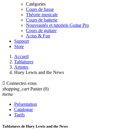
Catégories
Cours de basse
Théorie musicale
Cours de batterie
Nouveautés et tutoriels Guitar Pro
Cours de guitare
Actus & Fun
Support
Store
Accueil
Tablatures
Artistes
Huey Lewis and the News

Connectez-vous
shopping_cart
Panier
(0)
menu
Présentation
Catalogue
Tarifs
Tablatures de Huey Lewis and the News