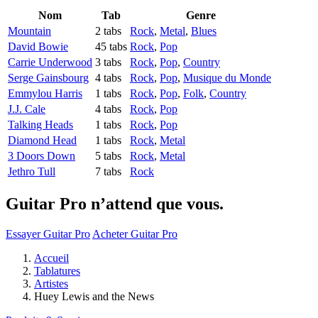
Nom
Tab
Genre
Mountain
2 tabs
Rock
,
Metal
,
Blues
David Bowie
45 tabs
Rock
,
Pop
Carrie Underwood
3 tabs
Rock
,
Pop
,
Country
Serge Gainsbourg
4 tabs
Rock
,
Pop
,
Musique du Monde
Emmylou Harris
1 tabs
Rock
,
Pop
,
Folk
,
Country
J.J. Cale
4 tabs
Rock
,
Pop
Talking Heads
1 tabs
Rock
,
Pop
Diamond Head
1 tabs
Rock
,
Metal
3 Doors Down
5 tabs
Rock
,
Metal
Jethro Tull
7 tabs
Rock
Guitar Pro n’attend que vous.
Essayer Guitar Pro
Acheter Guitar Pro
Accueil
Tablatures
Artistes
Huey Lewis and the News