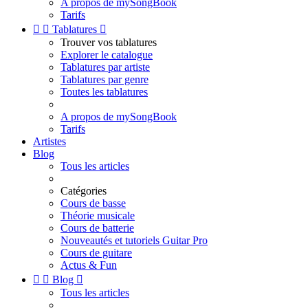
A propos de mySongBook
Tarifs


Tablatures

Trouver vos tablatures
Explorer le catalogue
Tablatures par artiste
Tablatures par genre
Toutes les tablatures
A propos de mySongBook
Tarifs
Artistes
Blog
Tous les articles
Catégories
Cours de basse
Théorie musicale
Cours de batterie
Nouveautés et tutoriels Guitar Pro
Cours de guitare
Actus & Fun


Blog

Tous les articles