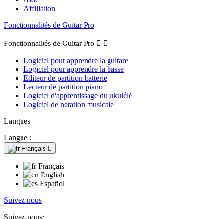
Affiliation
Fonctionnalités de Guitar Pro
Fonctionnalités de Guitar Pro


Logiciel pour apprendre la guitare
Logiciel pour apprendre la basse
Editeur de partition batterie
Lecteur de partition piano
Logiciel d'apprentissage du ukulélé
Logiciel de notation musicale
Langues
Langue :
Français

Français
English
Español
Suivez nous
Suivez-nous: