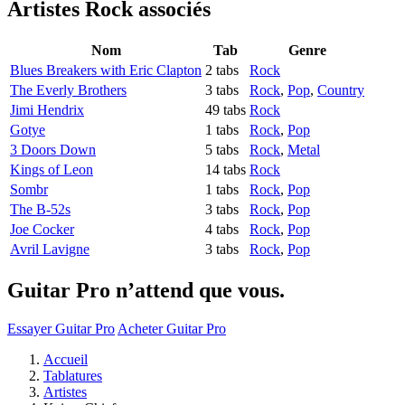
Artistes Rock
associés
Nom
Tab
Genre
Blues Breakers with Eric Clapton
2 tabs
Rock
The Everly Brothers
3 tabs
Rock
,
Pop
,
Country
Jimi Hendrix
49 tabs
Rock
Gotye
1 tabs
Rock
,
Pop
3 Doors Down
5 tabs
Rock
,
Metal
Kings of Leon
14 tabs
Rock
Sombr
1 tabs
Rock
,
Pop
The B-52s
3 tabs
Rock
,
Pop
Joe Cocker
4 tabs
Rock
,
Pop
Avril Lavigne
3 tabs
Rock
,
Pop
Guitar Pro n’attend que vous.
Essayer Guitar Pro
Acheter Guitar Pro
Accueil
Tablatures
Artistes