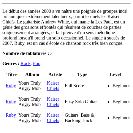
Le début des années 2000 a vu naître une poignée de groupes indé
britanniques extrêmement talentueux, parmi lesquels les Kaiser
Chiefs. Le guitariste Andrew White, qui manie la Les Paul, est un
génie des gros sons effrontés qui résultent de couches de parties
soigneusement arrangées, et fait preuve d'un sens mélodique
profond lorsqu'il prend un solo occasionnel. Le single à succès de
2007, Ruby, est un cas d'école de chanson rock très bien conçue.
Nombre de tablatures :
3
Genres :
Rock
,
Pop
Titre
Album
Artiste
Type
Level
Yours Truly,
Kaiser
Ruby
Full Score
Beginner
Angry Mob
Chiefs
Yours Truly,
Kaiser
Ruby
Easy Solo Guitar
Beginner
Angry Mob
Chiefs
Ruby
Yours Truly,
Kaiser
Guitars, Bass &
Beginner
Angry Mob
Chiefs
Backing Track