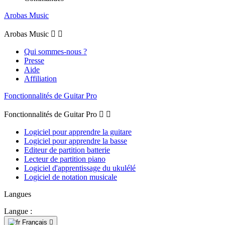
Arobas Music
Arobas Music


Qui sommes-nous ?
Presse
Aide
Affiliation
Fonctionnalités de Guitar Pro
Fonctionnalités de Guitar Pro


Logiciel pour apprendre la guitare
Logiciel pour apprendre la basse
Editeur de partition batterie
Lecteur de partition piano
Logiciel d'apprentissage du ukulélé
Logiciel de notation musicale
Langues
Langue :
Français
