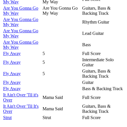
My Way
My Way
Are You Gonna Go
Are You Gonna Go
Guitars, Bass &
My Way
My Way
Backing Track
Are You Gonna Go
Rhythm Guitar
My Way
Are You Gonna Go
Lead Guitar
My Way
Are You Gonna Go
Bass
My Way
Fly Away
5
Full Score
Intermediate Solo
Fly Away
5
Guitar
Guitars, Bass &
Fly Away
5
Backing Track
Fly Away
Guitar
Fly Away
Bass & Backing Track
It Ain't Over 'Til it's
Mama Said
Full Score
Over
It Ain't Over 'Til It's
Guitars, Bass &
Mama Said
Over
Backing Track
Strut
Strut
Full Score