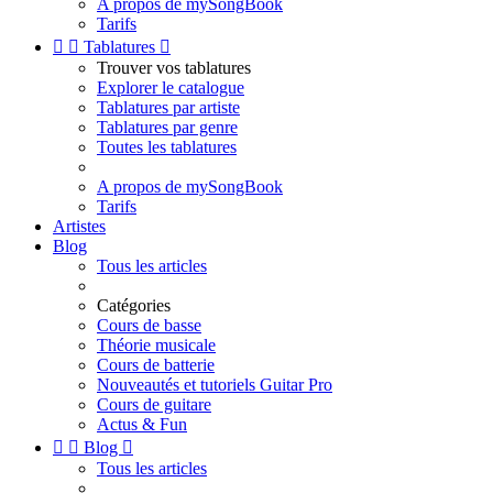
A propos de mySongBook
Tarifs


Tablatures

Trouver vos tablatures
Explorer le catalogue
Tablatures par artiste
Tablatures par genre
Toutes les tablatures
A propos de mySongBook
Tarifs
Artistes
Blog
Tous les articles
Catégories
Cours de basse
Théorie musicale
Cours de batterie
Nouveautés et tutoriels Guitar Pro
Cours de guitare
Actus & Fun


Blog

Tous les articles