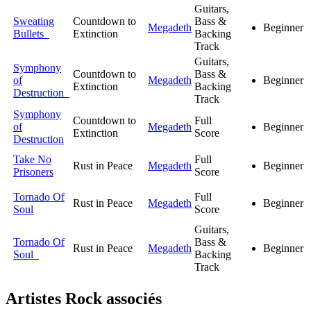
Guitars,
Sweating
Countdown to
Bass &
Megadeth
Beginner
Bullets
Extinction
Backing
Track
Guitars,
Symphony
Countdown to
Bass &
of
Megadeth
Beginner
Extinction
Backing
Destruction
Track
Symphony
Countdown to
Full
of
Megadeth
Beginner
Extinction
Score
Destruction
Take No
Full
Rust in Peace
Megadeth
Beginner
Prisoners
Score
Tornado Of
Full
Rust in Peace
Megadeth
Beginner
Soul
Score
Guitars,
Tornado Of
Bass &
Rust in Peace
Megadeth
Beginner
Soul
Backing
Track
Artistes Rock
associés