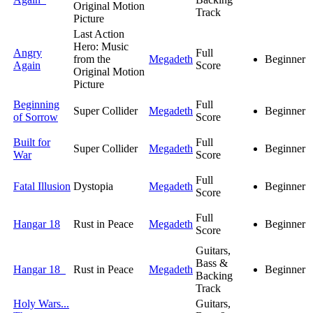
Original Motion
Track
Picture
Last Action
Hero: Music
Angry
Full
from the
Megadeth
Beginner
Again
Score
Original Motion
Picture
Beginning
Full
Super Collider
Megadeth
Beginner
of Sorrow
Score
Built for
Full
Super Collider
Megadeth
Beginner
War
Score
Full
Fatal Illusion
Dystopia
Megadeth
Beginner
Score
Full
Hangar 18
Rust in Peace
Megadeth
Beginner
Score
Guitars,
Bass &
Hangar 18
Rust in Peace
Megadeth
Beginner
Backing
Track
Holy Wars...
Guitars,