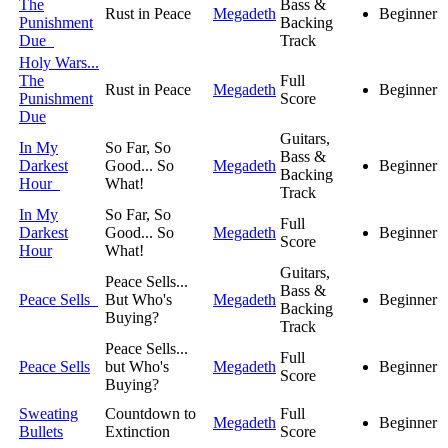
The
Bass &
Rust in Peace
Megadeth
Beginner
Punishment
Backing
Due
Track
Holy Wars...
The
Full
Rust in Peace
Megadeth
Beginner
Punishment
Score
Due
Guitars,
In My
So Far, So
Bass &
Darkest
Good... So
Megadeth
Beginner
Backing
Hour
What!
Track
In My
So Far, So
Full
Darkest
Good... So
Megadeth
Beginner
Score
Hour
What!
Guitars,
Peace Sells...
Bass &
Peace Sells
But Who's
Megadeth
Beginner
Backing
Buying?
Track
Peace Sells...
Full
Peace Sells
but Who's
Megadeth
Beginner
Score
Buying?
Sweating
Countdown to
Full
Megadeth
Beginner
Bullets
Extinction
Score