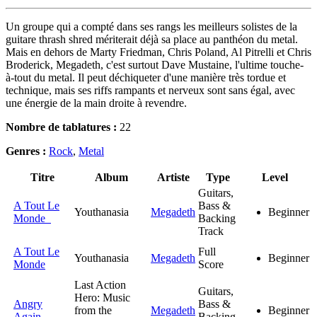
Un groupe qui a compté dans ses rangs les meilleurs solistes de la
guitare thrash shred mériterait déjà sa place au panthéon du metal.
Mais en dehors de Marty Friedman, Chris Poland, Al Pitrelli et Chris
Broderick, Megadeth, c'est surtout Dave Mustaine, l'ultime touche-
à-tout du metal. Il peut déchiqueter d'une manière très tordue et
technique, mais ses riffs rampants et nerveux sont sans égal, avec
une énergie de la main droite à revendre.
Nombre de tablatures :
22
Genres :
Rock
,
Metal
Titre
Album
Artiste
Type
Level
Guitars,
A Tout Le
Bass &
Youthanasia
Megadeth
Beginner
Monde
Backing
Track
A Tout Le
Full
Youthanasia
Megadeth
Beginner
Monde
Score
Last Action
Guitars,
Hero: Music
Angry
Bass &
from the
Megadeth
Beginner
Again
Backing