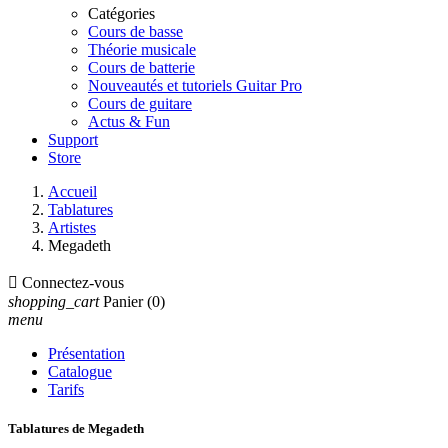
Catégories
Cours de basse
Théorie musicale
Cours de batterie
Nouveautés et tutoriels Guitar Pro
Cours de guitare
Actus & Fun
Support
Store
Accueil
Tablatures
Artistes
Megadeth

Connectez-vous
shopping_cart
Panier
(0)
menu
Présentation
Catalogue
Tarifs
Tablatures de Megadeth