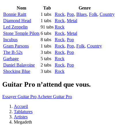
Nom
Tab
Genre
Bonnie Raitt
1 tabs
Rock
,
Pop
,
Blues
,
Folk
,
Country
Diamond Head
1 tabs
Rock
,
Metal
Led Zeppelin
91 tabs
Rock
Stone Temple Pilots
6 tabs
Rock
,
Metal
Incubus
8 tabs
Rock
,
Pop
Gram Parsons
1 tabs
Rock
,
Pop
,
Folk
,
Country
The B-52s
3 tabs
Rock
,
Pop
Garbage
5 tabs
Rock
Daniel Balavoine
2 tabs
Rock
,
Pop
Shocking Blue
3 tabs
Rock
Guitar Pro n’attend que vous.
Essayer Guitar Pro
Acheter Guitar Pro
Accueil
Tablatures
Artistes
Megadeth