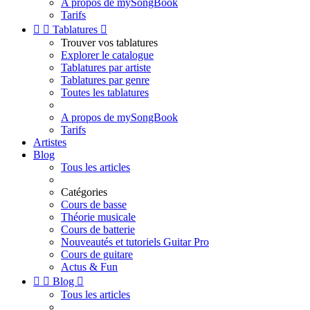
A propos de mySongBook
Tarifs


Tablatures

Trouver vos tablatures
Explorer le catalogue
Tablatures par artiste
Tablatures par genre
Toutes les tablatures
A propos de mySongBook
Tarifs
Artistes
Blog
Tous les articles
Catégories
Cours de basse
Théorie musicale
Cours de batterie
Nouveautés et tutoriels Guitar Pro
Cours de guitare
Actus & Fun


Blog

Tous les articles